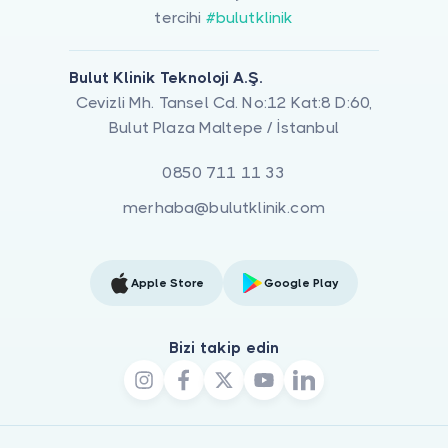
tercihi
#bulutklinik
Bulut Klinik Teknoloji A.Ş.
Cevizli Mh. Tansel Cd. No:12 Kat:8 D:60,
Bulut Plaza Maltepe / İstanbul
0850 711 11 33
merhaba@bulutklinik.com
Apple Store
Google Play
Bizi takip edin