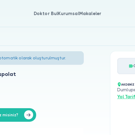
Doktor Bul
Kurumsal
Makaleler
 otomatik olarak oluşturulmuştur.
spolat
AKDENİZ
Dumlupın
Yol Tarif
 misiniz?