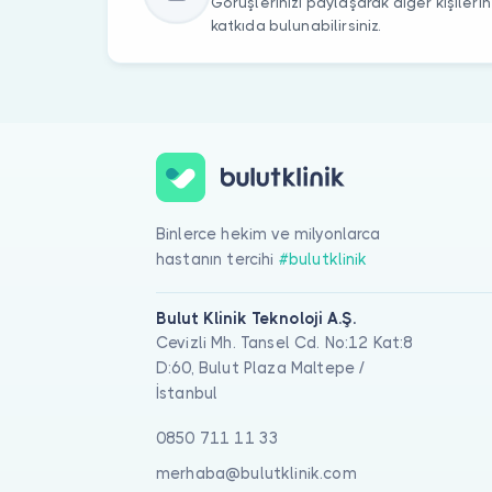
Görüşlerinizi paylaşarak diğer kişile
katkıda bulunabilirsiniz.
Binlerce hekim ve milyonlarca
hastanın tercihi
#bulutklinik
Bulut Klinik Teknoloji A.Ş.
Cevizli Mh. Tansel Cd. No:12 Kat:8
D:60, Bulut Plaza Maltepe /
İstanbul
0850 711 11 33
merhaba@bulutklinik.com