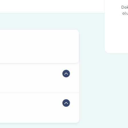
Dok
ol