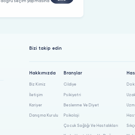
rin doğru seçim yapmasına
Bizi takip edin
Hakkımızda
Branşlar
Has
Biz Kimiz
Cildiye
Dokt
İletişim
Psikiyatri
Uzak
Kariyer
Beslenme Ve Diyet
Uzma
Danışma Kurulu
Psikoloji
Hast
Çocuk Sağlığı Ve Hastalıkları
Sıkç