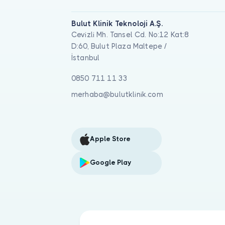
Bulut Klinik Teknoloji A.Ş.
Cevizli Mh. Tansel Cd. No:12 Kat:8
D:60, Bulut Plaza Maltepe /
İstanbul
0850 711 11 33
merhaba@bulutklinik.com
Apple Store
Google Play