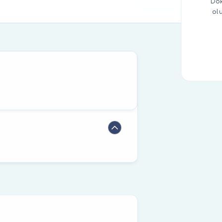
Dok
ol