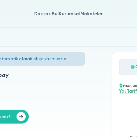
Doktor Bul
Kurumsal
Makaleler
 otomatik olarak oluşturulmuştur.
bay
PROF. D
Yol Tarif
iniz?