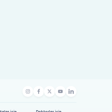
talar için
Doktorlar için