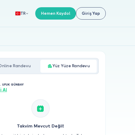
Hemen Kaydol
Giriş Yap
TR
Online Randevu
Yüz Yüze Randevu
R. UFUK GÜNBAY
i Al
Takvim Mevcut Değil!