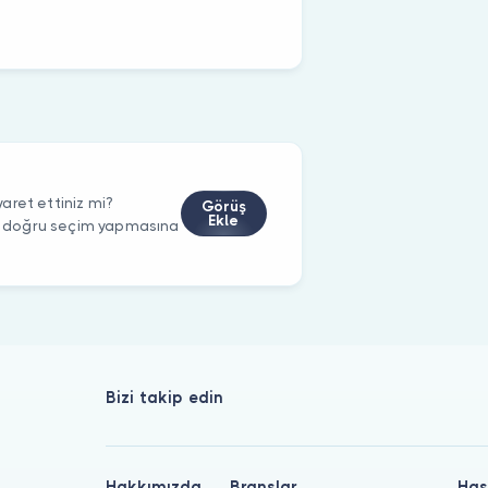
aret ettiniz mi?
Görüş
Ekle
rin doğru seçim yapmasına
Bizi takip edin
Hakkımızda
Branşlar
Has