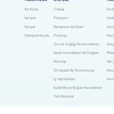
Biz Kimiz
Cildiye
Dokt
İletişim
Psikiyatri
Uzak
Kariyer
Beslenme Ve Diyet
Uzma
Danışma Kurulu
Psikoloji
Hast
Çocuk Sağlığı Ve Hastalıkları
Sıkç
Kadın Hastalıkları Ve Doğum
Maka
Nöroloji
Veri
Ortopedi Ve Travmatoloji
Hast
İç Hastalıkları
Hast
Kulak Burun Boğaz Hastalıkları
Tüm Branşlar