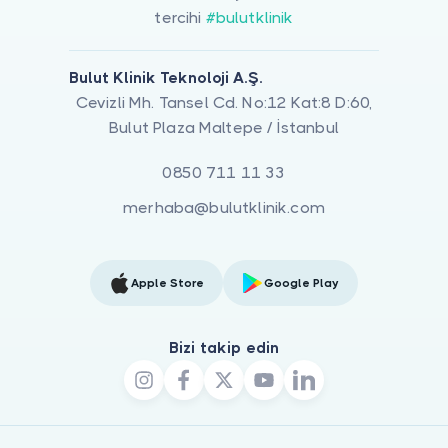
tercihi
#bulutklinik
Bulut Klinik Teknoloji A.Ş.
Cevizli Mh. Tansel Cd. No:12 Kat:8 D:60,
Bulut Plaza Maltepe / İstanbul
0850 711 11 33
merhaba@bulutklinik.com
Apple Store
Google Play
Bizi takip edin