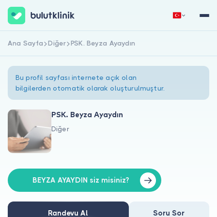
Ana Sayfa
Diğer
PSK. Beyza Ayaydın
Hemen Kaydol
Giriş Yap
Bu profil sayfası internete açık olan
bilgilerden otomatik olarak oluşturulmuştur.
PSK. Beyza Ayaydın
Diğer
Hakkımızda
Hastalar için
Doktorlar için
BEYZA AYAYDIN siz misiniz?
Randevu Al
Soru Sor