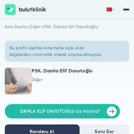
Ana Sayfa
Diğer
PSK. Damla Elif Davutoğlu
Hemen Kaydol
Giriş Yap
Bu profil sayfası internete açık olan
bilgilerden otomatik olarak oluşturulmuştur.
PSK. Damla Elif Davutoğlu
Diğer
Hakkımızda
Hastalar için
Doktorlar için
DAMLA ELİF DAVUTOĞLU siz misiniz?
Randevu Al
Soru Sor