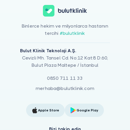
Binlerce hekim ve milyonlarca hastanın
tercihi
#bulutklinik
Bulut Klinik Teknoloji A.Ş.
Cevizli Mh. Tansel Cd. No:12 Kat:8 D:60,
Bulut Plaza Maltepe / İstanbul
0850 711 11 33
merhaba@bulutklinik.com
Apple Store
Google Play
Bizi takip edin