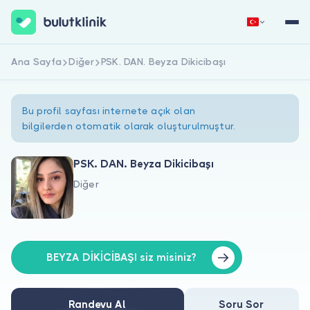
Ana Sayfa
Diğer
PSK. DAN. Beyza Dikicibaşı
Hemen Kaydol
Giriş Yap
Bu profil sayfası internete açık olan
bilgilerden otomatik olarak oluşturulmuştur.
PSK. DAN. Beyza Dikicibaşı
Diğer
Hakkımızda
Hastalar için
Doktorlar için
BEYZA DİKİCİBAŞI siz misiniz?
Randevu Al
Soru Sor