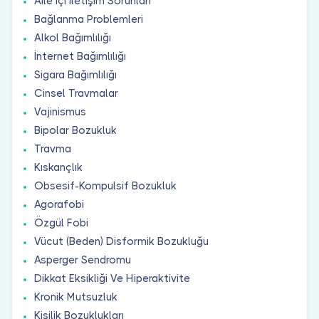
Aile İçi İletişim Sorunları
Bağlanma Problemleri
Alkol Bağımlılığı
İnternet Bağımlılığı
Sigara Bağımlılığı
Cinsel Travmalar
Vajinismus
Bipolar Bozukluk
Travma
Kıskançlık
Obsesif-Kompulsif Bozukluk
Agorafobi
Özgül Fobi
Vücut (Beden) Disformik Bozukluğu
Asperger Sendromu
Dikkat Eksikliği Ve Hiperaktivite
Kronik Mutsuzluk
Kişilik Bozuklukları