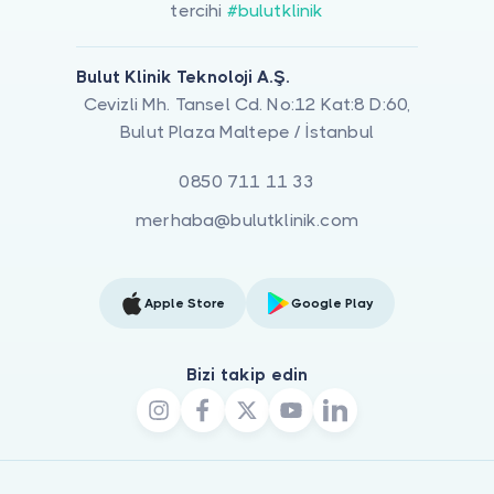
tercihi
#bulutklinik
Bulut Klinik Teknoloji A.Ş.
Cevizli Mh. Tansel Cd. No:12 Kat:8 D:60,
Bulut Plaza Maltepe / İstanbul
0850 711 11 33
merhaba@bulutklinik.com
Apple Store
Google Play
Bizi takip edin