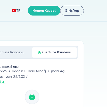
Hemen Kaydol
Giriş Yap
TR
Online Randevu
Yüz Yüze Randevu
N. BEYZA ÖZCAN
rizi, Alaaddin Bulvarı Mıhoğlu İşhanı Açı
si yanı 25/103 /,
i Al