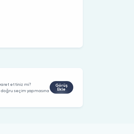
aret ettiniz mi?
Görüş
Ekle
rin doğru seçim yapmasına