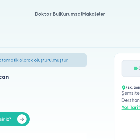
Doktor Bul
Kurumsal
Makaleler
 otomatik olarak oluşturulmuştur.
can
PSK. DA
Şemsiteb
Dershane
Yol Tarif
iniz?