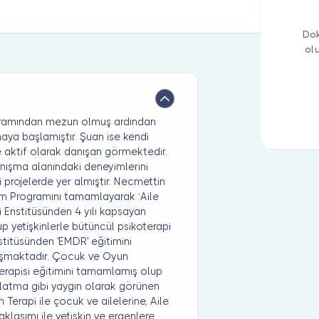
Dok
ol
rogramından mezun olmuş ardından
aya başlamıştır. Şuan ise kendi
e aktif olarak danışan görmektedir.
anışma alanındaki deneyimlerini
i projelerde yer almıştır. Necmettin
tim Programını tamamlayarak ‘Aile
i Enstitüsünden 4 yılı kapsayan
p yetişkinlerle bütüncül psikoterapi
nstitüsünden 'EMDR' eğitimini
lışmaktadır. Çocuk ve Oyun
erapisi eğitimini tamamlamış olup
ıslatma gibi yaygın olarak görünen
Terapi ile çocuk ve ailelerine, Aile
aklaşımı ile yetişkin ve ergenlere