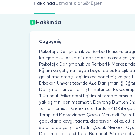
Hakkında
Uzmanlıklar
Görüşler
Hakkında
Özgeçmiş
Psikolojik Danışmanlık ve Rehberlik lisans p
kolejde okul psikolojik danışmanı olarak çalışm
Psikolojik Danışmanlık ve Rehberlik Merkezind
Eğitim ve çalışma hayatı boyunca psikolojik d
geliştirme amaçlı eğitimlere yönelmiş ve çeşitl
Erbakan Üniversitesinde Aile Danışmanlığı Eği
Danışmanı’ unvanı almıştır. Bütüncül Psikoterap
‘Bütüncül Psikoterapi Eğitimi’ni tamamlamış olu
yaklaşımını benimsemiştir. Davranış Bilimleri E
tamamlamıştır. Gerekli alanlarda EMDR ile ça
Terapileri Merkezinden Çocuk Merkezli Oyun T
çocuklarla kaygı, takıntı, depresyon, öfke, alt 
sorunlarda çalışmaktadır. Çocuk Merkezli Oyun 
Danışmanlığı ile çiftlere, Bütüncül Psikoterapi y