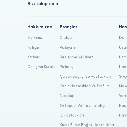
Bizi takip edin
Hakkımızda
Branşlar
Has
Biz Kimiz
Cildiye
Dokt
İletişim
Psikiyatri
Uzak
Kariyer
Beslenme Ve Diyet
Uzma
Danışma Kurulu
Psikoloji
Hast
Çocuk Sağlığı Ve Hastalıkları
Sıkç
Kadın Hastalıkları Ve Doğum
Maka
Nöroloji
Veri
Ortopedi Ve Travmatoloji
Hast
İç Hastalıkları
Hast
Kulak Burun Boğaz Hastalıkları