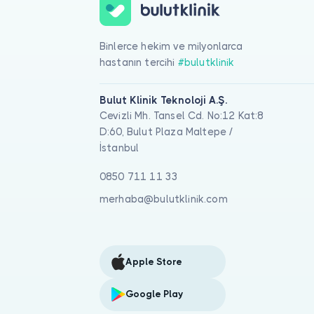
Binlerce hekim ve milyonlarca
hastanın tercihi
#bulutklinik
Bulut Klinik Teknoloji A.Ş.
Cevizli Mh. Tansel Cd. No:12 Kat:8
D:60, Bulut Plaza Maltepe /
İstanbul
0850 711 11 33
merhaba@bulutklinik.com
Apple Store
Google Play