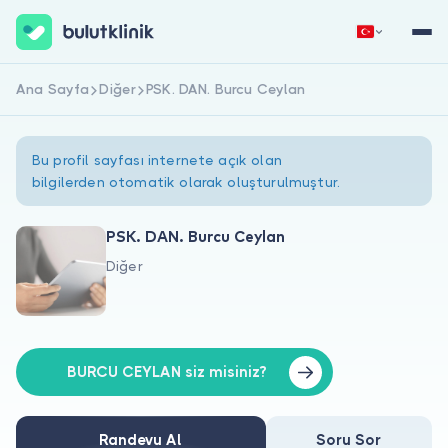
Ana Sayfa
Diğer
PSK. DAN. Burcu Ceylan
Hemen Kaydol
Giriş Yap
Bu profil sayfası internete açık olan
bilgilerden otomatik olarak oluşturulmuştur.
PSK. DAN. Burcu Ceylan
Diğer
Hakkımızda
Hastalar için
Doktorlar için
BURCU CEYLAN siz misiniz?
Randevu Al
Soru Sor