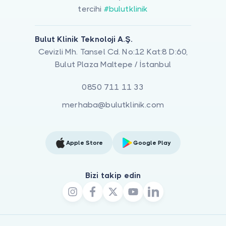
tercihi
#bulutklinik
Bulut Klinik Teknoloji A.Ş.
Cevizli Mh. Tansel Cd. No:12 Kat:8 D:60,
Bulut Plaza Maltepe / İstanbul
0850 711 11 33
merhaba@bulutklinik.com
Apple Store
Google Play
Bizi takip edin