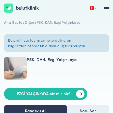
Ana Sayfa
Diğer
PSK. DAN. Ezgi Yalçınkaya
Hemen Kaydol
Giriş Yap
Bu profil sayfası internete açık olan
bilgilerden otomatik olarak oluşturulmuştur.
PSK. DAN. Ezgi Yalçınkaya
Hakkımızda
Hastalar için
Doktorlar için
EZGİ YALÇINKAYA siz misiniz?
Randevu Al
Soru Sor