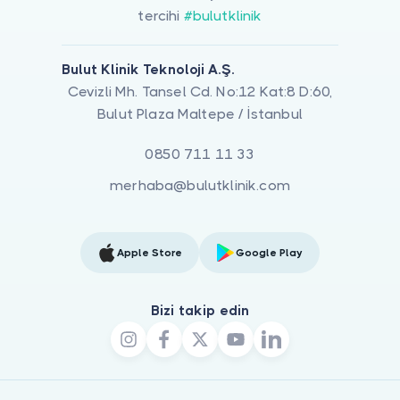
tercihi
#bulutklinik
Bulut Klinik Teknoloji A.Ş.
Cevizli Mh. Tansel Cd. No:12 Kat:8 D:60,
Bulut Plaza Maltepe / İstanbul
0850 711 11 33
merhaba@bulutklinik.com
Apple Store
Google Play
Bizi takip edin