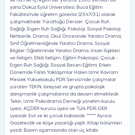
yana Dokuz Eylül Üniversitesi, Buca Eğitim
Fakültesi'nde öğretim görevlisi (2547/31) olarak
çalışmaktadır. Yürüttüğü Dersler: Çocuk Ruh
Sağlığı, Ergen Ruh Sağlığı, Psikoloji, Sosyal Psikoloji,
Rehberlik, Drama, Okul Öncesinde Yaratıcı Drama,
Sınıf Öğretmenliğinde Yaratıcı Drama, Sosyal
Bilgiler Öğretiminde Yaratıcı Drama, İnsan İlişkileri
ve İletişim, Etkili İletişim, Eğitim Psikolojisi, Çocuk -
Ergen Ruh Sağlığı, Sosyal Beceri Eğitimi, Erken
Dönemde Farklı Yaklaşımlar Halen İzmir Kavram
Meslek Yüksekokulu PDR Servisi’nde çalışmalar
yürüten TEKİN, bireysel ve grupla psikolojik
danışmanlık çalışmalarına da devam etmektedir.
Tekin, İzmir Psikodrama Derneği yönetim kurulu
üyesi, AÇDER kurucu üyesi ve Türk PDR-DER
üyesidir. Evli ve iki çocuk babasıdır. ***** Ayrıca;
Gazetecilik ve köşe yazarlığı yaptı. Kitap bölümleri
yazdı. Basım aşamasında olan üç kitabı