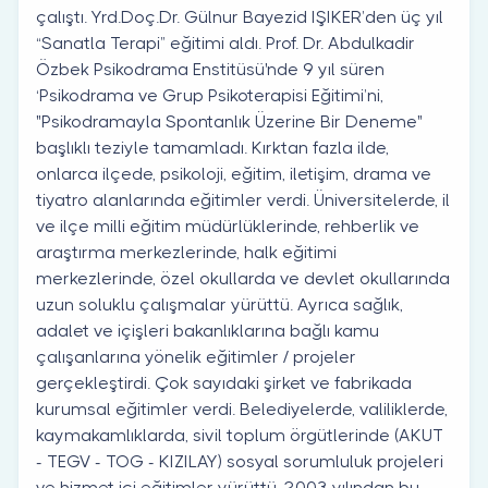
çalıştı. Yrd.Doç.Dr. Gülnur Bayezid IŞIKER’den üç yıl
“Sanatla Terapi” eğitimi aldı. Prof. Dr. Abdulkadir
Özbek Psikodrama Enstitüsü'nde 9 yıl süren
‘Psikodrama ve Grup Psikoterapisi Eğitimi’ni,
"Psikodramayla Spontanlık Üzerine Bir Deneme"
başlıklı teziyle tamamladı. Kırktan fazla ilde,
onlarca ilçede, psikoloji, eğitim, iletişim, drama ve
tiyatro alanlarında eğitimler verdi. Üniversitelerde, il
ve ilçe milli eğitim müdürlüklerinde, rehberlik ve
araştırma merkezlerinde, halk eğitimi
merkezlerinde, özel okullarda ve devlet okullarında
uzun soluklu çalışmalar yürüttü. Ayrıca sağlık,
adalet ve içişleri bakanlıklarına bağlı kamu
çalışanlarına yönelik eğitimler / projeler
gerçekleştirdi. Çok sayıdaki şirket ve fabrikada
kurumsal eğitimler verdi. Belediyelerde, valiliklerde,
kaymakamlıklarda, sivil toplum örgütlerinde (AKUT
- TEGV - TOG - KIZILAY) sosyal sorumluluk projeleri
ve hizmet içi eğitimler yürüttü. 2003 yılından bu