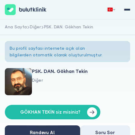
Ana Sayfa
Diğer
PSK. DAN. Gökhan Tekin
Hemen Kaydol
Giriş Yap
Bu profil sayfası internete açık olan
bilgilerden otomatik olarak oluşturulmuştur.
PSK. DAN. Gökhan Tekin
Diğer
Hakkımızda
Hastalar için
Doktorlar için
GÖKHAN TEKİN siz misiniz?
Randevu Al
Soru Sor