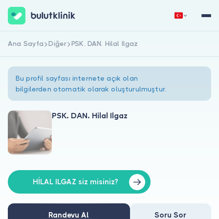
Ana Sayfa
Diğer
PSK. DAN. Hilal Ilgaz
Hemen Kaydol
Giriş Yap
Bu profil sayfası internete açık olan
bilgilerden otomatik olarak oluşturulmuştur.
PSK. DAN. Hilal Ilgaz
Hakkımızda
Hastalar için
Doktorlar için
HİLAL ILGAZ siz misiniz?
Randevu Al
Soru Sor