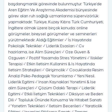
başdanışmanlık görevinde bulunmuştur. Türkiye’de
Aren Eğitim Ve Araştırma Akademisi bünyesinde
görev alan ruh sağlığı uzmanlarına süpervizörlük
yapmaktadır. Türkiye, Kuzey Kıbrıs Türk Cumhuriyeti,
İngiltere olmak üzere birçok konuda; online
görüşmeler, bireysel görüşmeler ve seminerleri
yürütmektedir. Aldığı Eğitimler ✓ İs Hayatında
Psikolojik Teknikler ✓ Liderlik Esasları ✓ Cv
hazirlama, ise Alim Süreçleri ✓ Oze Guven &
Ozguven ✓ Pozitif Yasamda Stres Yönetimi ✓ Iliskiler
Terapisi ✓ Etkin Iletisim Kullanimi & Is Hayatinda
Iletisim Stratejileri ✓ Girişimcilik ✓ Cocuklarda Resim
Analizi Psiko-Pedagojik Yorumlama ✓ Yeni Nesil
Liderlik Egitimi ✓ Insan Kaynaklari Yonetimi & Ise
alim Süreçleri ✓ Çözüm Odaklı Terapi ✓ Liderlik
Egitimi ✓ Etkili İletişim Teknikleri ✓ Diksiyon ve Beden
Dili ✓ Topluluk Önünde Konusma Ve Hitabet Sanatı
✓ Yonetim Teknikleri ✓ Iletisim Becerileri ✓ Yaraticilik
Eğitimi ✓ Insanlari Etkileme Sanatı ✓ Zaman