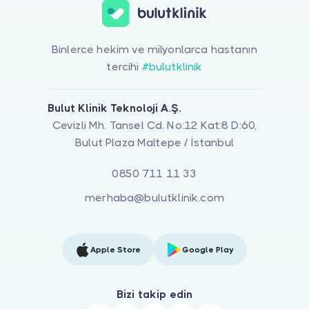
Binlerce hekim ve milyonlarca hastanın
tercihi
#bulutklinik
Bulut Klinik Teknoloji A.Ş.
Cevizli Mh. Tansel Cd. No:12 Kat:8 D:60,
Bulut Plaza Maltepe / İstanbul
0850 711 11 33
merhaba@bulutklinik.com
Apple Store
Google Play
Bizi takip edin