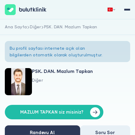
Ana Sayfa
Diğer
PSK. DAN. Mazlum Tapkan
Hemen Kaydol
Giriş Yap
Bu profil sayfası internete açık olan
bilgilerden otomatik olarak oluşturulmuştur.
PSK. DAN. Mazlum Tapkan
Diğer
Hakkımızda
Hastalar için
Doktorlar için
MAZLUM TAPKAN siz misiniz?
Randevu Al
Soru Sor