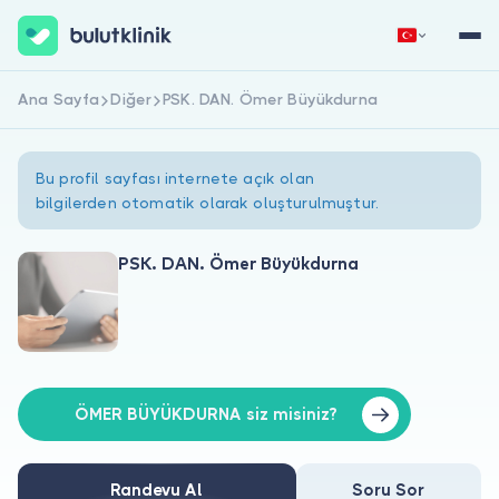
Ana Sayfa
Diğer
PSK. DAN. Ömer Büyükdurna
Hemen Kaydol
Giriş Yap
Bu profil sayfası internete açık olan
bilgilerden otomatik olarak oluşturulmuştur.
PSK. DAN. Ömer Büyükdurna
Hakkımızda
Hastalar için
Doktorlar için
ÖMER BÜYÜKDURNA siz misiniz?
Randevu Al
Soru Sor