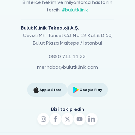
Binlerce hekim ve milyonlarca hastanın
tercihi
#bulutklinik
Bulut Klinik Teknoloji A.Ş.
Cevizli Mh. Tansel Cd. No:12 Kat:8 D:60,
Bulut Plaza Maltepe / İstanbul
0850 711 11 33
merhaba@bulutklinik.com
Apple Store
Google Play
Bizi takip edin