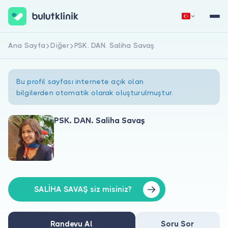
Ana Sayfa
Diğer
PSK. DAN. Saliha Savaş
Hemen Kaydol
Giriş Yap
Bu profil sayfası internete açık olan
bilgilerden otomatik olarak oluşturulmuştur.
PSK. DAN. Saliha Savaş
Hakkımızda
Hastalar için
Doktorlar için
SALİHA SAVAŞ siz misiniz?
Randevu Al
Soru Sor