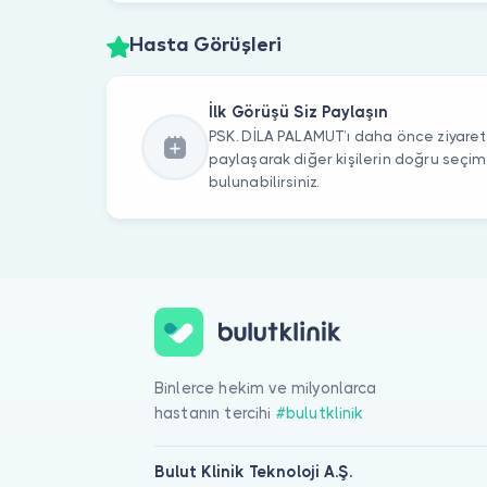
Hasta Görüşleri
İlk Görüşü Siz Paylaşın
PSK. DİLA PALAMUT’ı daha önce ziyaret 
paylaşarak diğer kişilerin doğru seçi
bulunabilirsiniz.
Binlerce hekim ve milyonlarca
hastanın tercihi
#bulutklinik
Bulut Klinik Teknoloji A.Ş.