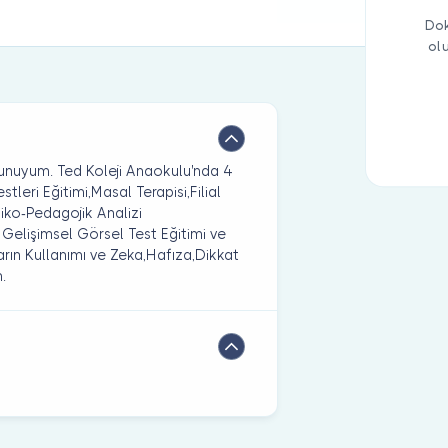
Dok
ol
zunuyum. Ted Koleji Anaokulu'nda 4
leri Eğitimi,Masal Terapisi,Filial
iko-Pedagojik Analizi
g Gelişimsel Görsel Test Eğitimi ve
ın Kullanımı ve Zeka,Hafıza,Dikkat
.