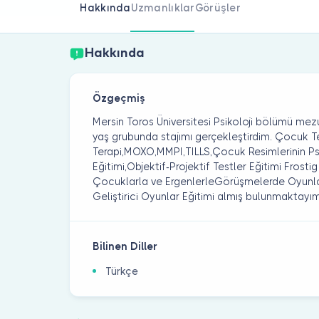
Hakkında
Uzmanlıklar
Görüşler
Hakkında
Özgeçmiş
Mersin Toros Üniversitesi Psikoloji bölümü me
yaş grubunda stajımı gerçekleştirdim. Çocuk Test
Terapi,MOXO,MMPI,TILLS,Çocuk Resimlerinin Ps
Eğitimi,Objektif-Projektif Testler Eğitimi Frosti
Çocuklarla ve ErgenlerleGörüşmelerde Oyunlar
Geliştirici Oyunlar Eğitimi almış bulunmaktayım
Bilinen Diller
Türkçe