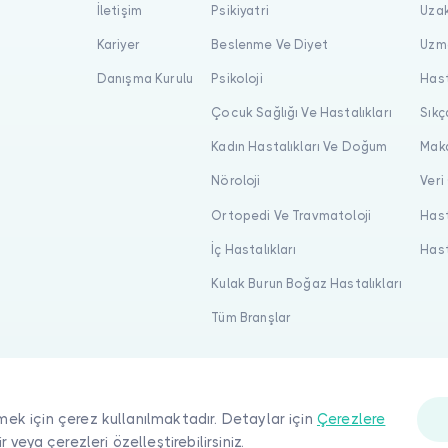
İletişim
Psikiyatri
Uzak
Kariyer
Beslenme Ve Diyet
Uzma
Danışma Kurulu
Psikoloji
Hast
Çocuk Sağlığı Ve Hastalıkları
Sıkç
Kadın Hastalıkları Ve Doğum
Maka
Nöroloji
Veri
Ortopedi Ve Travmatoloji
Hast
İç Hastalıkları
Hast
Kulak Burun Boğaz Hastalıkları
Tüm Branşlar
mek için çerez kullanılmaktadır. Detaylar için
Çerezlere
ir veya çerezleri özelleştirebilirsiniz.