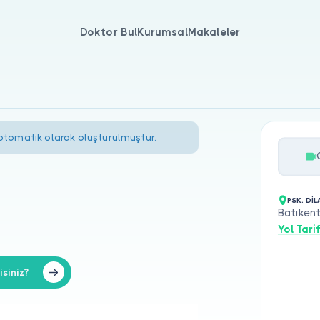
Doktor Bul
Kurumsal
Makaleler
 otomatik olarak oluşturulmuştur.
PSK. Dİ
Batıkent
Yol Tarif
siniz?