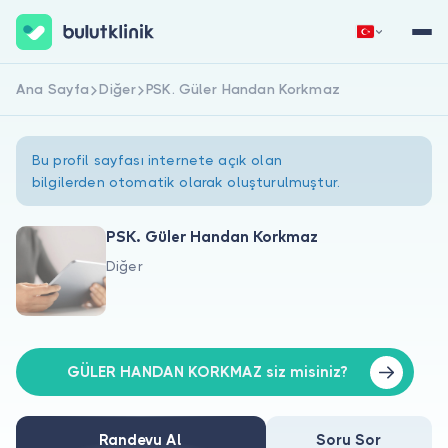
Ana Sayfa
Diğer
PSK. Güler Handan Korkmaz
Hemen Kaydol
Giriş Yap
Bu profil sayfası internete açık olan
bilgilerden otomatik olarak oluşturulmuştur.
PSK. Güler Handan Korkmaz
Diğer
Hakkımızda
Hastalar için
Doktorlar için
GÜLER HANDAN KORKMAZ siz misiniz?
Randevu Al
Soru Sor