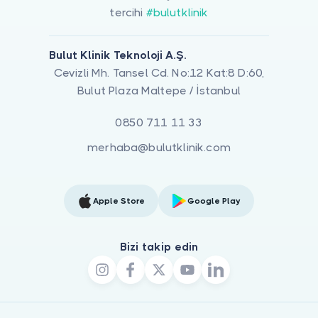
tercihi
#bulutklinik
Bulut Klinik Teknoloji A.Ş.
Cevizli Mh. Tansel Cd. No:12 Kat:8 D:60,
Bulut Plaza Maltepe / İstanbul
0850 711 11 33
merhaba@bulutklinik.com
Apple Store
Google Play
Bizi takip edin