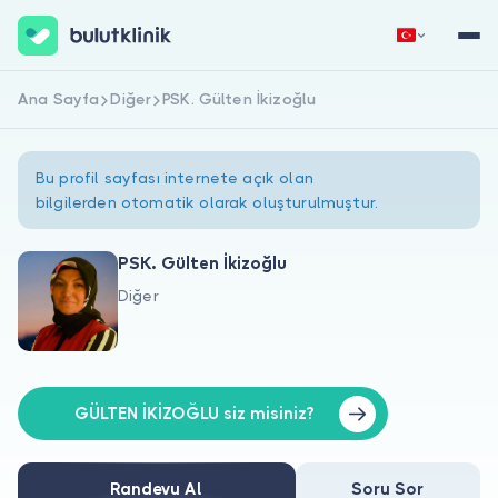
Ana Sayfa
Diğer
PSK. Gülten İkizoğlu
Hemen Kaydol
Giriş Yap
Bu profil sayfası internete açık olan
bilgilerden otomatik olarak oluşturulmuştur.
PSK. Gülten İkizoğlu
Diğer
Hakkımızda
Hastalar için
Doktorlar için
GÜLTEN İKİZOĞLU siz misiniz?
Randevu Al
Soru Sor