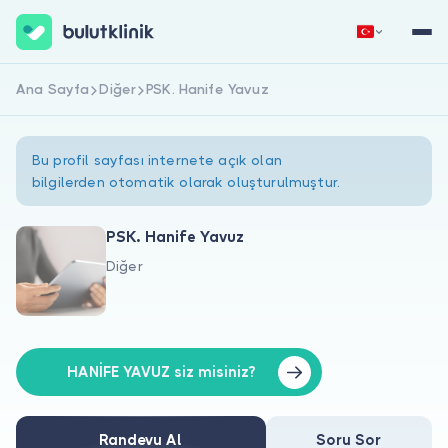
Ana Sayfa
Diğer
PSK. Hanife Yavuz
Hemen Kaydol
Giriş Yap
Bu profil sayfası internete açık olan
bilgilerden otomatik olarak oluşturulmuştur.
PSK. Hanife Yavuz
Diğer
Hakkımızda
Hastalar için
Doktorlar için
HANİFE YAVUZ siz misiniz?
Randevu Al
Soru Sor