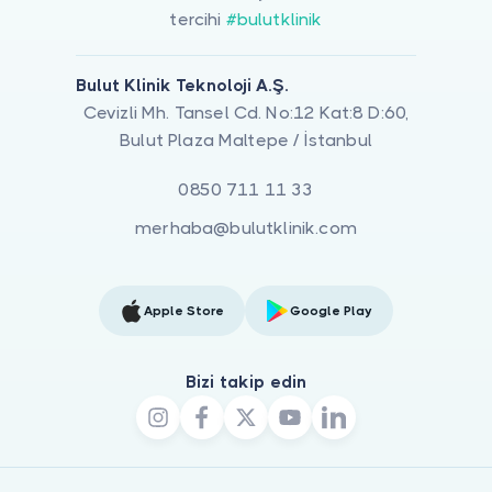
tercihi
#bulutklinik
Bulut Klinik Teknoloji A.Ş.
Cevizli Mh. Tansel Cd. No:12 Kat:8 D:60,
Bulut Plaza Maltepe / İstanbul
0850 711 11 33
merhaba@bulutklinik.com
Apple Store
Google Play
Bizi takip edin