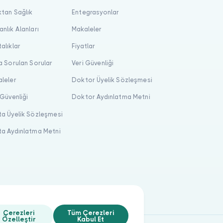
tan Sağlık
Entegrasyonlar
nlık Alanları
Makaleler
alıklar
Fiyatlar
a Sorulan Sorular
Veri Güvenliği
leler
Doktor Üyelik Sözleşmesi
 Güvenliği
Doktor Aydınlatma Metni
a Üyelik Sözleşmesi
a Aydınlatma Metni
Çerezleri
Tüm Çerezleri
Özelleştir
Kabul Et