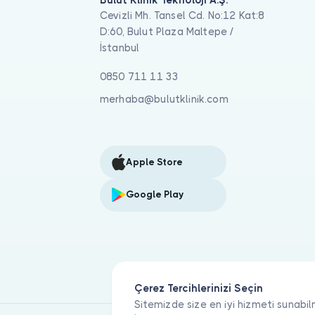
Bulut Klinik Teknoloji A.Ş.
Cevizli Mh. Tansel Cd. No:12 Kat:8
D:60, Bulut Plaza Maltepe /
İstanbul
0850 711 11 33
merhaba@bulutklinik.com
Apple Store
Google Play
Çerez Tercihlerinizi Seçin
Sitemizde size en iyi hizmeti sunabil