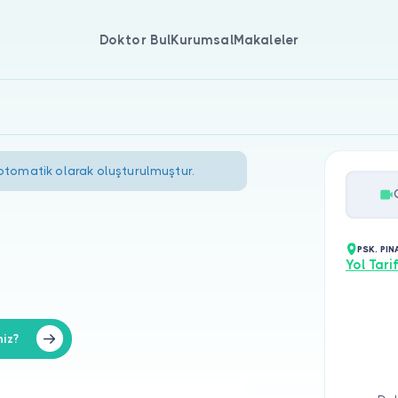
Doktor Bul
Kurumsal
Makaleler
 otomatik olarak oluşturulmuştur.
PSK. PI
Yol Tarif
niz?