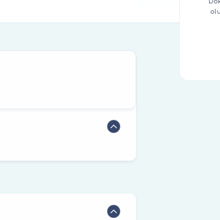
Dok
ol