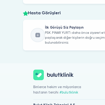
Hasta Görüşleri
İlk Görüşü Siz Paylaşın
PSK. PINAR YURT’ı daha önce ziyaret ett
paylaşarak diğer kişilerin doğru seçi
bulunabilirsiniz.
Binlerce hekim ve milyonlarca
hastanın tercihi
#bulutklinik