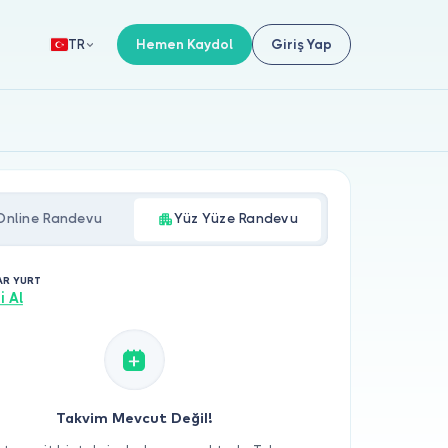
Hemen Kaydol
Giriş Yap
TR
Online Randevu
Yüz Yüze Randevu
NAR YURT
i Al
Takvim Mevcut Değil!