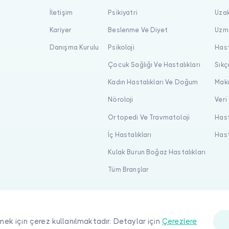
İletişim
Psikiyatri
Uzak
Kariyer
Beslenme Ve Diyet
Uzma
Danışma Kurulu
Psikoloji
Hast
Çocuk Sağlığı Ve Hastalıkları
Sıkç
Kadın Hastalıkları Ve Doğum
Maka
Nöroloji
Veri
Ortopedi Ve Travmatoloji
Hast
İç Hastalıkları
Hast
Kulak Burun Boğaz Hastalıkları
Tüm Branşlar
mek için çerez kullanılmaktadır. Detaylar için
Çerezlere