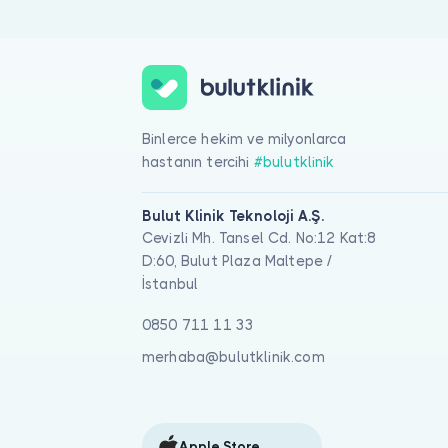
Binlerce hekim ve milyonlarca
hastanın tercihi
#bulutklinik
Bulut Klinik Teknoloji A.Ş.
Cevizli Mh. Tansel Cd. No:12 Kat:8
D:60, Bulut Plaza Maltepe /
İstanbul
0850 711 11 33
merhaba@bulutklinik.com
Apple Store