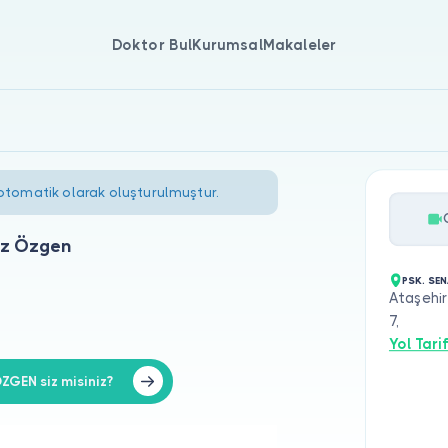
Doktor Bul
Kurumsal
Makaleler
 otomatik olarak oluşturulmuştur.
az Özgen
PSK. SE
Ataşehir
7,
Yol Tarif
GEN siz misiniz?