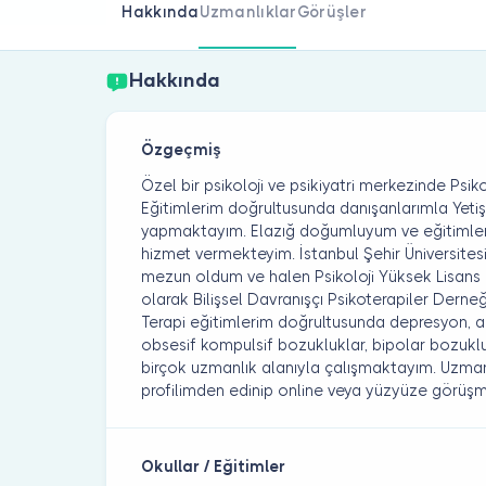
Hakkında
Uzmanlıklar
Görüşler
Hakkında
Özgeçmiş
Özel bir psikoloji ve psikiyatri merkezinde Ps
Eğitimlerim doğrultusunda danışanlarımla Yetişkin
yapmaktayım. Elazığ doğumluyum ve eğitimle
hizmet vermekteyim. İstanbul Şehir Üniversites
mezun oldum ve halen Psikoloji Yüksek Lisan
olarak Bilişsel Davranışçı Psikoterapiler Derneğ
Terapi eğitimlerim doğrultusunda depresyon, an
obsesif kompulsif bozukluklar, bipolar bozuklukla
birçok uzmanlık alanıyla çalışmaktayım. Uzmanlık 
profilimden edinip online veya yüzyüze görüşme
Okullar / Eğitimler