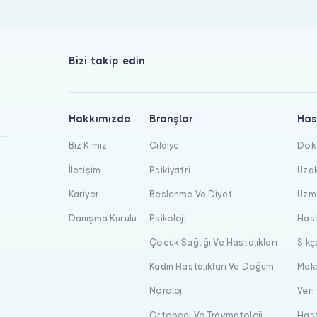
Bizi takip edin
Hakkımızda
Branşlar
Has
Biz Kimiz
Cildiye
Dokt
İletişim
Psikiyatri
Uzak
Kariyer
Beslenme Ve Diyet
Uzma
Danışma Kurulu
Psikoloji
Hast
Çocuk Sağlığı Ve Hastalıkları
Sıkç
Kadın Hastalıkları Ve Doğum
Maka
Nöroloji
Veri
Ortopedi Ve Travmatoloji
Hast