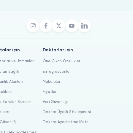
talar için
Doktorlar için
orlar ve Uzmanlar
Öne Çıkan Özellikler
tan Sağlık
Entegrasyonlar
nlık Alanları
Makaleler
alıklar
Fiyatlar
a Sorulan Sorular
Veri Güvenliği
leler
Doktor Üyelik Sözleşmesi
 Güvenliği
Doktor Aydınlatma Metni
a Üyelik Sözleşmesi