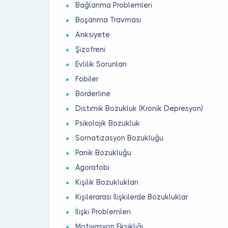
Bağlanma Problemleri
Boşanma Travması
Anksiyete
Şizofreni
Evlilik Sorunları
Fobiler
Borderline
Distimik Bozukluk (Kronik Depresyon)
Psikolojik Bozukluk
Somatizasyon Bozukluğu
Panik Bozukluğu
Agorafobi
Kişilik Bozuklukları
Kişilerarası İlişkilerde Bozukluklar
İlişki Problemleri
Motivasyon Eksikliği