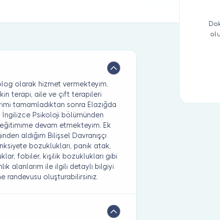
Dok
ol
ikolog olarak hizmet vermekteyim.
 terapi, aile ve çift terapileri
rimi tamamladıktan sonra Elazığda
i İngilizce Psikoloji bölümünden
s eğitimime devam etmekteyim. Ek
inden aldığım Bilişsel Davranışçı
ksiyete bozuklukları, panik atak,
r, fobiler, kişilik bozuklukları gibi
alanlarım ile ilgili detaylı bilgiyi
 randevusu oluşturabilirsiniz.