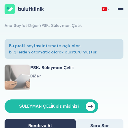
Ana Sayfa
Diğer
PSK. Süleyman Çelik
Hemen Kaydol
Giriş Yap
Bu profil sayfası internete açık olan
bilgilerden otomatik olarak oluşturulmuştur.
PSK. Süleyman Çelik
Diğer
Hakkımızda
Hastalar için
Doktorlar için
SÜLEYMAN ÇELİK siz misiniz?
Randevu Al
Soru Sor