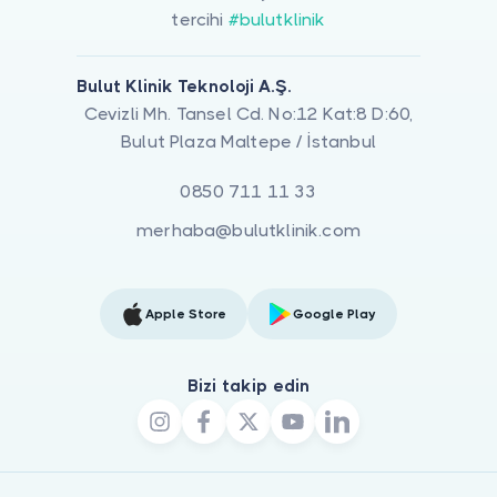
tercihi
#bulutklinik
Bulut Klinik Teknoloji A.Ş.
Cevizli Mh. Tansel Cd. No:12 Kat:8 D:60,
Bulut Plaza Maltepe / İstanbul
0850 711 11 33
merhaba@bulutklinik.com
Apple Store
Google Play
Bizi takip edin