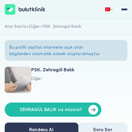
Ana Sayfa
Diğer
PSK. Zehragül Balık
Hemen Kaydol
Giriş Yap
Bu profil sayfası internete açık olan
bilgilerden otomatik olarak oluşturulmuştur.
PSK. Zehragül Balık
Diğer
Hakkımızda
Hastalar için
Doktorlar için
ZEHRAGÜL BALIK siz misiniz?
Randevu Al
Soru Sor