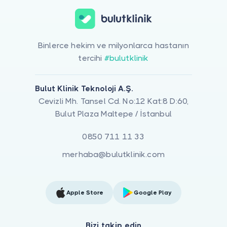
Binlerce hekim ve milyonlarca hastanın
tercihi
#bulutklinik
Bulut Klinik Teknoloji A.Ş.
Cevizli Mh. Tansel Cd. No:12 Kat:8 D:60,
Bulut Plaza Maltepe / İstanbul
0850 711 11 33
merhaba@bulutklinik.com
Apple Store
Google Play
Bizi takip edin