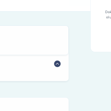
Dok
ol