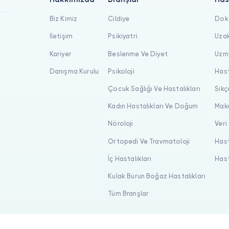
Biz Kimiz
Cildiye
Dokt
İletişim
Psikiyatri
Uzak
Kariyer
Beslenme Ve Diyet
Uzma
Danışma Kurulu
Psikoloji
Hast
Çocuk Sağlığı Ve Hastalıkları
Sıkç
Kadın Hastalıkları Ve Doğum
Maka
Nöroloji
Veri
Ortopedi Ve Travmatoloji
Hast
İç Hastalıkları
Hast
Kulak Burun Boğaz Hastalıkları
Tüm Branşlar