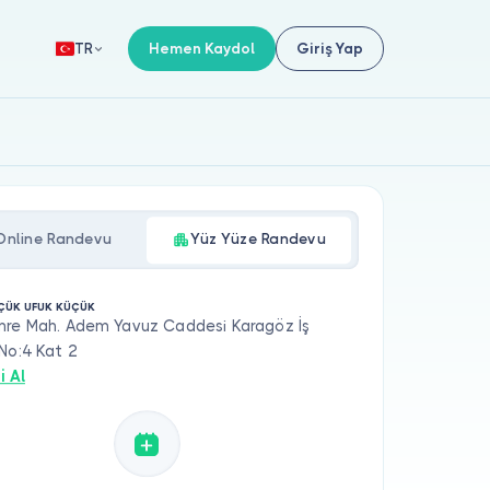
Hemen Kaydol
Giriş Yap
TR
Online Randevu
Yüz Yüze Randevu
ÇÜK UFUK KÜÇÜK
mre Mah. Adem Yavuz Caddesi Karagöz İş
No:4 Kat 2
i Al