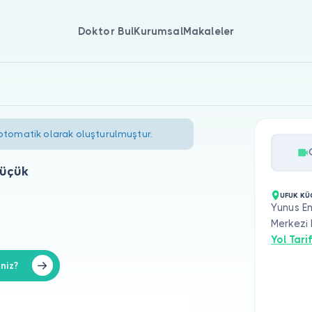
Doktor Bul
Kurumsal
Makaleler
 otomatik olarak oluşturulmuştur.
üçük
UFUK KÜ
Yunus E
Merkezi 
Yol Tarif
niz?