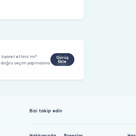
yaret ettiniz mi?
Görüş
Ekle
rin doğru seçim yapmasına
Bizi takip edin
Hakkımızda
Branşlar
Has