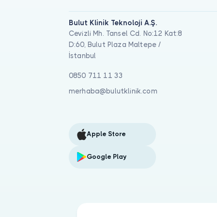
Bulut Klinik Teknoloji A.Ş.
Cevizli Mh. Tansel Cd. No:12 Kat:8
D:60, Bulut Plaza Maltepe /
İstanbul
0850 711 11 33
merhaba@bulutklinik.com
Apple Store
Google Play