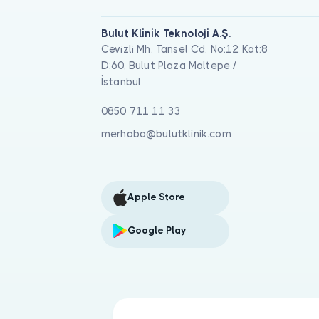
Bulut Klinik Teknoloji A.Ş.
Cevizli Mh. Tansel Cd. No:12 Kat:8
D:60, Bulut Plaza Maltepe /
İstanbul
0850 711 11 33
merhaba@bulutklinik.com
Apple Store
Google Play