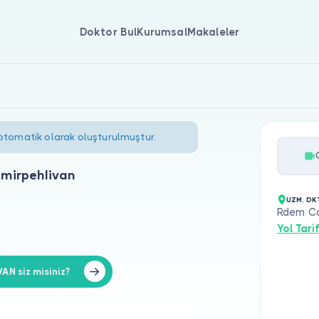
Doktor Bul
Kurumsal
Makaleler
 otomatik olarak oluşturulmuştur.
emirpehlivan
UZM. DK
Rdem Ca
Yol Tarif
N siz misiniz?