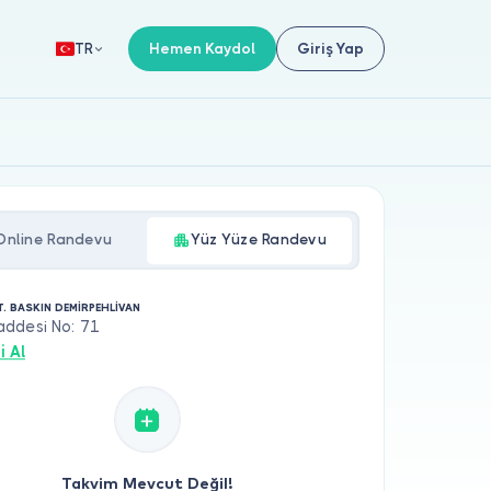
Hemen Kaydol
Giriş Yap
TR
Online Randevu
Yüz Yüze Randevu
T. BASKIN DEMİRPEHLİVAN
ddesi No: 71
i Al
Takvim Mevcut Değil!