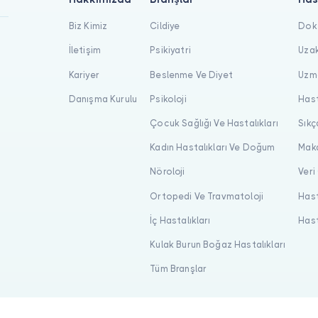
Biz Kimiz
Cildiye
Dokt
İletişim
Psikiyatri
Uzak
Kariyer
Beslenme Ve Diyet
Uzma
Danışma Kurulu
Psikoloji
Hast
Çocuk Sağlığı Ve Hastalıkları
Sıkç
Kadın Hastalıkları Ve Doğum
Maka
Nöroloji
Veri
Ortopedi Ve Travmatoloji
Hast
İç Hastalıkları
Hast
Kulak Burun Boğaz Hastalıkları
Tüm Branşlar