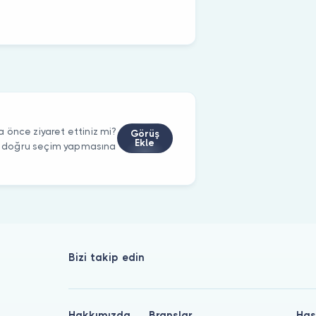
 önce ziyaret ettiniz mi?
Görüş
Ekle
rin doğru seçim yapmasına
Bizi takip edin
Hakkımızda
Branşlar
Has