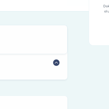
Dok
ol