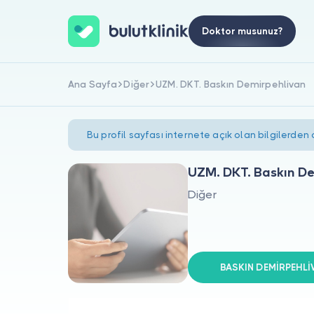
Doktor musunuz?
Ana Sayfa
Diğer
UZM. DKT. Baskın Demirpehlivan
Bu profil sayfası internete açık olan bilgilerden
UZM. DKT. Baskın D
Diğer
BASKIN DEMİRPEHLİVA