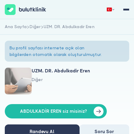
Ana Sayfa
Diğer
UZM. DR. Abdulkadir Eren
Hemen Kaydol
Giriş Yap
Bu profil sayfası internete açık olan
bilgilerden otomatik olarak oluşturulmuştur.
UZM. DR. Abdulkadir Eren
Diğer
Hakkımızda
Hastalar için
Doktorlar için
ABDULKADİR EREN siz misiniz?
Randevu Al
Soru Sor