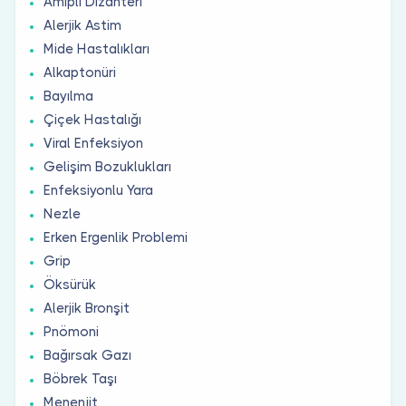
Amipli Dizanteri
Alerjik Astim
Mide Hastalıkları
Alkaptonüri
Bayılma
Çiçek Hastalığı
Viral Enfeksiyon
Gelişim Bozuklukları
Enfeksiyonlu Yara
Nezle
Erken Ergenlik Problemi
Grip
Öksürük
Alerjik Bronşit
Pnömoni
Bağırsak Gazı
Böbrek Taşı
Menenjit