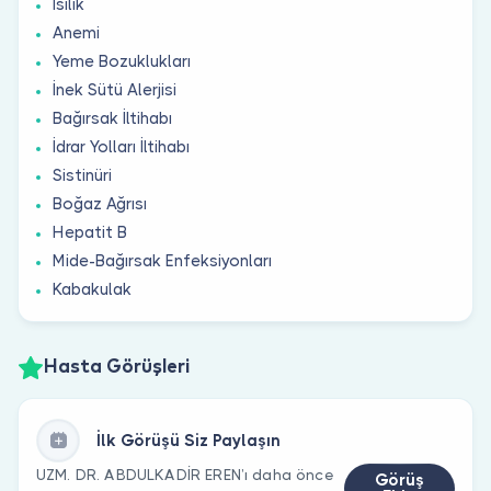
İsilik
Anemi
Yeme Bozuklukları
İnek Sütü Alerjisi
Bağırsak İltihabı
İdrar Yolları İltihabı
Sistinüri
Boğaz Ağrısı
Hepatit B
Mide-Bağırsak Enfeksiyonları
Kabakulak
Hasta Görüşleri
İlk Görüşü Siz Paylaşın
UZM. DR. ABDULKADİR EREN’ı daha önce
Görüş