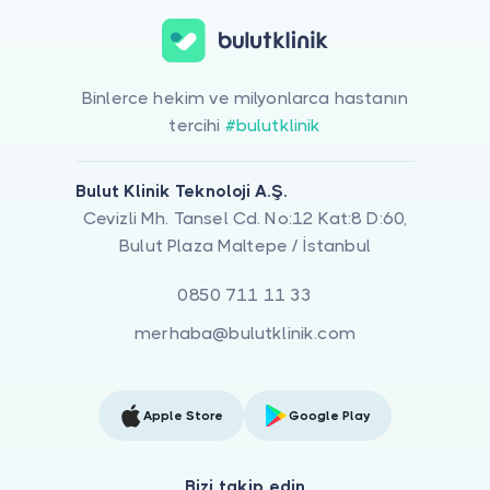
Binlerce hekim ve milyonlarca hastanın
tercihi
#bulutklinik
Bulut Klinik Teknoloji A.Ş.
Cevizli Mh. Tansel Cd. No:12 Kat:8 D:60,
Bulut Plaza Maltepe / İstanbul
0850 711 11 33
merhaba@bulutklinik.com
Apple Store
Google Play
Bizi takip edin