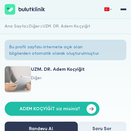
Ana Sayfa
Diğer
UZM. DR. Adem Koçyiğit
Hemen Kaydol
Giriş Yap
Bu profil sayfası internete açık olan
bilgilerden otomatik olarak oluşturulmuştur.
UZM. DR. Adem Koçyiğit
Diğer
Hakkımızda
Hastalar için
Doktorlar için
ADEM KOÇYİĞİT siz misiniz?
Randevu Al
Soru Sor