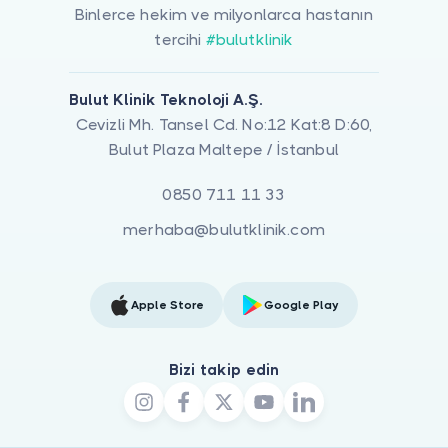
Binlerce hekim ve milyonlarca hastanın
tercihi
#bulutklinik
Bulut Klinik Teknoloji A.Ş.
Cevizli Mh. Tansel Cd. No:12 Kat:8 D:60,
Bulut Plaza Maltepe / İstanbul
0850 711 11 33
merhaba@bulutklinik.com
Apple Store
Google Play
Bizi takip edin