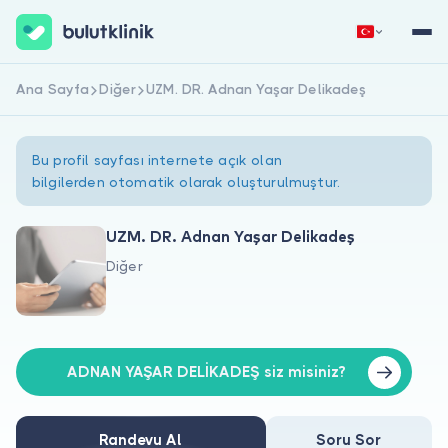
Ana Sayfa
Diğer
UZM. DR. Adnan Yaşar Delikadeş
Hemen Kaydol
Giriş Yap
Bu profil sayfası internete açık olan
bilgilerden otomatik olarak oluşturulmuştur.
UZM. DR. Adnan Yaşar Delikadeş
Diğer
Hakkımızda
Hastalar için
Doktorlar için
ADNAN YAŞAR DELİKADEŞ siz misiniz?
Randevu Al
Soru Sor