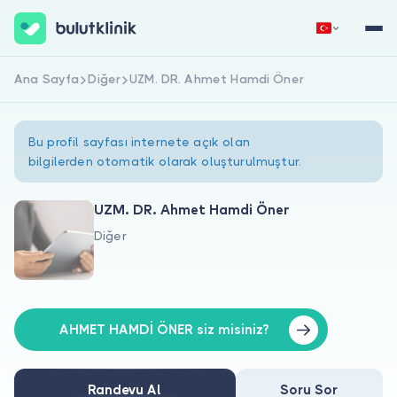
Ana Sayfa
Diğer
UZM. DR. Ahmet Hamdi Öner
Hemen Kaydol
Giriş Yap
Bu profil sayfası internete açık olan
bilgilerden otomatik olarak oluşturulmuştur.
UZM. DR. Ahmet Hamdi Öner
Diğer
Hakkımızda
Hastalar için
Doktorlar için
AHMET HAMDİ ÖNER siz misiniz?
Randevu Al
Soru Sor