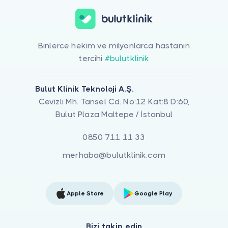
Binlerce hekim ve milyonlarca hastanın
tercihi
#bulutklinik
Bulut Klinik Teknoloji A.Ş.
Cevizli Mh. Tansel Cd. No:12 Kat:8 D:60,
Bulut Plaza Maltepe / İstanbul
0850 711 11 33
merhaba@bulutklinik.com
Apple Store
Google Play
Bizi takip edin