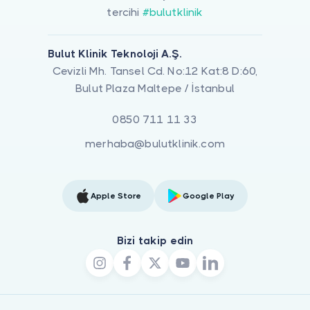
tercihi
#bulutklinik
Bulut Klinik Teknoloji A.Ş.
Cevizli Mh. Tansel Cd. No:12 Kat:8 D:60,
Bulut Plaza Maltepe / İstanbul
0850 711 11 33
merhaba@bulutklinik.com
Apple Store
Google Play
Bizi takip edin