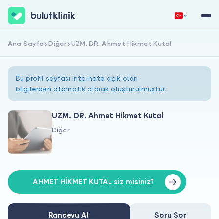
Ana Sayfa
Diğer
UZM. DR. Ahmet Hikmet Kutal
Hemen Kaydol
Giriş Yap
Bu profil sayfası internete açık olan
bilgilerden otomatik olarak oluşturulmuştur.
UZM. DR. Ahmet Hikmet Kutal
Diğer
Hakkımızda
Hastalar için
Doktorlar için
AHMET HİKMET KUTAL siz misiniz?
Randevu Al
Soru Sor