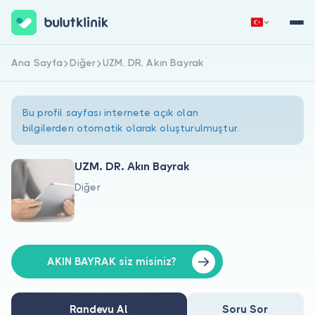
Ana Sayfa
Diğer
UZM. DR. Akın Bayrak
Hemen Kaydol
Giriş Yap
Bu profil sayfası internete açık olan
bilgilerden otomatik olarak oluşturulmuştur.
UZM. DR. Akın Bayrak
Diğer
Hakkımızda
Hastalar için
Doktorlar için
AKIN BAYRAK siz misiniz?
Randevu Al
Soru Sor