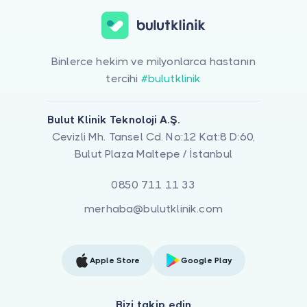
Binlerce hekim ve milyonlarca hastanın
tercihi
#bulutklinik
Bulut Klinik Teknoloji A.Ş.
Cevizli Mh. Tansel Cd. No:12 Kat:8 D:60,
Bulut Plaza Maltepe / İstanbul
0850 711 11 33
merhaba@bulutklinik.com
Apple Store
Google Play
Bizi takip edin