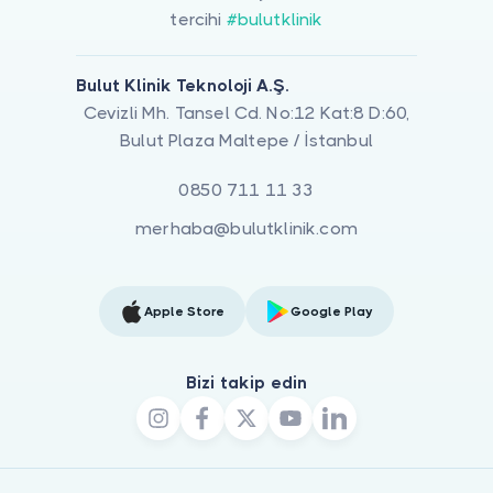
tercihi
#bulutklinik
Bulut Klinik Teknoloji A.Ş.
Cevizli Mh. Tansel Cd. No:12 Kat:8 D:60,
Bulut Plaza Maltepe / İstanbul
0850 711 11 33
merhaba@bulutklinik.com
Apple Store
Google Play
Bizi takip edin