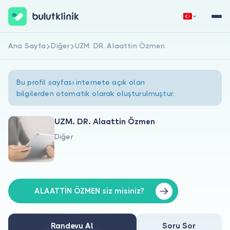
Ana Sayfa
Diğer
UZM. DR. Alaattin Özmen
Hemen Kaydol
Giriş Yap
Bu profil sayfası internete açık olan
bilgilerden otomatik olarak oluşturulmuştur.
UZM. DR. Alaattin Özmen
Diğer
Hakkımızda
Hastalar için
Doktorlar için
ALAATTİN ÖZMEN siz misiniz?
Randevu Al
Soru Sor