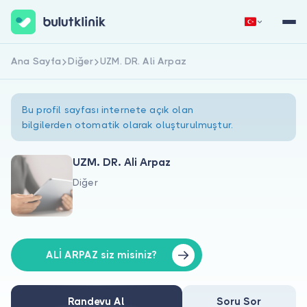
Ana Sayfa
Diğer
UZM. DR. Ali Arpaz
Hemen Kaydol
Giriş Yap
Bu profil sayfası internete açık olan
bilgilerden otomatik olarak oluşturulmuştur.
UZM. DR. Ali Arpaz
Diğer
Hakkımızda
Hastalar için
Doktorlar için
ALİ ARPAZ siz misiniz?
Randevu Al
Soru Sor