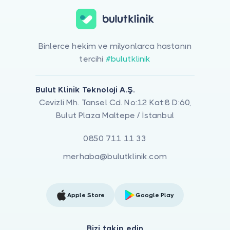
Binlerce hekim ve milyonlarca hastanın
tercihi
#bulutklinik
Bulut Klinik Teknoloji A.Ş.
Cevizli Mh. Tansel Cd. No:12 Kat:8 D:60,
Bulut Plaza Maltepe / İstanbul
0850 711 11 33
merhaba@bulutklinik.com
Apple Store
Google Play
Bizi takip edin