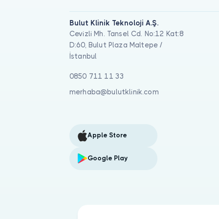
Bulut Klinik Teknoloji A.Ş.
Cevizli Mh. Tansel Cd. No:12 Kat:8
D:60, Bulut Plaza Maltepe /
İstanbul
0850 711 11 33
merhaba@bulutklinik.com
Apple Store
Google Play