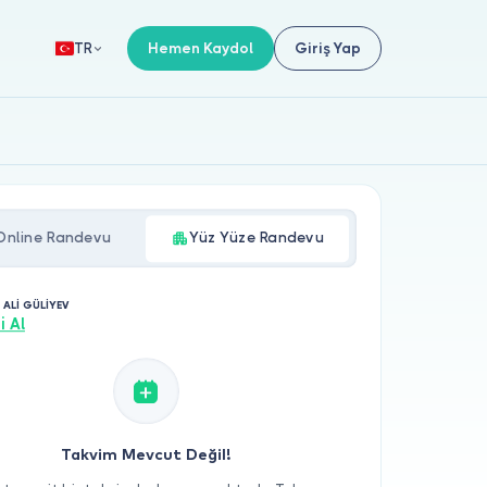
Hemen Kaydol
Giriş Yap
TR
Online Randevu
Yüz Yüze Randevu
 ALİ GÜLİYEV
i Al
Takvim Mevcut Değil!