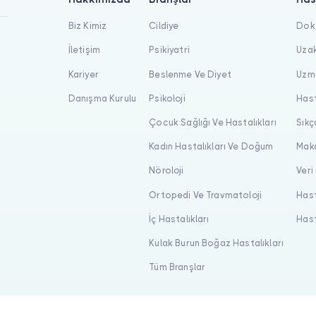
Biz Kimiz
Cildiye
Dokt
İletişim
Psikiyatri
Uzak
Kariyer
Beslenme Ve Diyet
Uzma
Danışma Kurulu
Psikoloji
Hast
Çocuk Sağlığı Ve Hastalıkları
Sıkç
Kadın Hastalıkları Ve Doğum
Maka
Nöroloji
Veri
Ortopedi Ve Travmatoloji
Hast
İç Hastalıkları
Hast
Kulak Burun Boğaz Hastalıkları
Tüm Branşlar