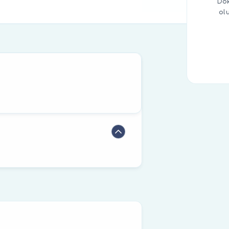
Dok
ol