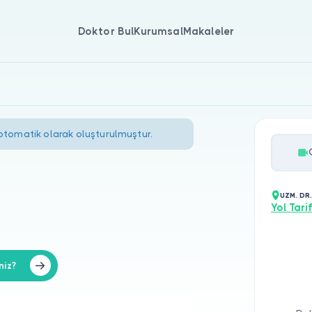
Doktor Bul
Kurumsal
Makaleler
 otomatik olarak oluşturulmuştur.
UZM. DR.
Yol Tarif
niz?