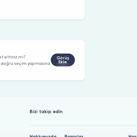
t ettiniz mi?
Görüş
Ekle
rin doğru seçim yapmasına
Bizi takip edin
Hakkımızda
Branşlar
Has