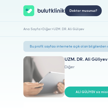
Doktor musunuz?
Ana Sayfa
Diğer
UZM. DR. Ali Güliyev
Bu profil sayfası internete açık olan bilgilerden
UZM. DR. Ali Güliyev
Diğer
ALİ GÜLİYEV siz misi