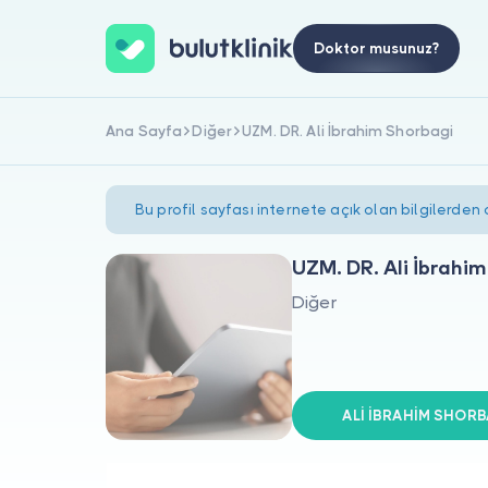
Doktor musunuz?
Ana Sayfa
Diğer
UZM. DR. Ali İbrahim Shorbagi
Bu profil sayfası internete açık olan bilgilerden
UZM. DR. Ali İbrahi
Diğer
ALİ İBRAHİM SHORBA