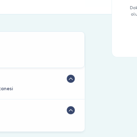
Dok
ol
tanesi