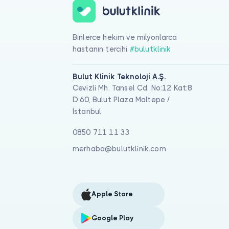
Binlerce hekim ve milyonlarca
hastanın tercihi
#bulutklinik
Bulut Klinik Teknoloji A.Ş.
Cevizli Mh. Tansel Cd. No:12 Kat:8
D:60, Bulut Plaza Maltepe /
İstanbul
0850 711 11 33
merhaba@bulutklinik.com
Apple Store
Google Play