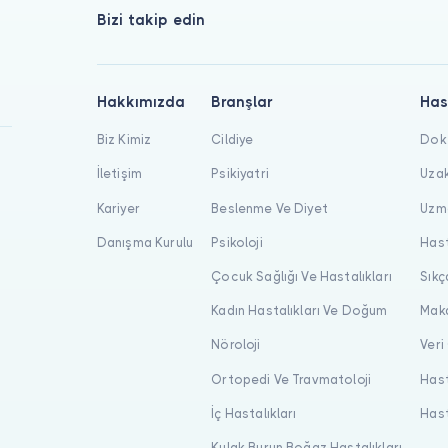
Bizi takip edin
Hakkımızda
Branşlar
Has
Biz Kimiz
Cildiye
Dokt
İletişim
Psikiyatri
Uzak
Kariyer
Beslenme Ve Diyet
Uzma
Danışma Kurulu
Psikoloji
Hast
Çocuk Sağlığı Ve Hastalıkları
Sıkç
Kadın Hastalıkları Ve Doğum
Maka
Nöroloji
Veri
Ortopedi Ve Travmatoloji
Hast
İç Hastalıkları
Hast
Kulak Burun Boğaz Hastalıkları