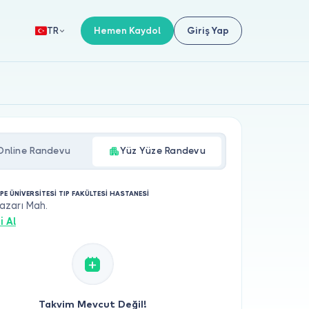
Hemen Kaydol
Giriş Yap
TR
Online Randevu
Yüz Yüze Randevu
PE ÜNİVERSİTESİ TIP FAKÜLTESİ HASTANESİ
zarı Mah.
i Al
Takvim Mevcut Değil!