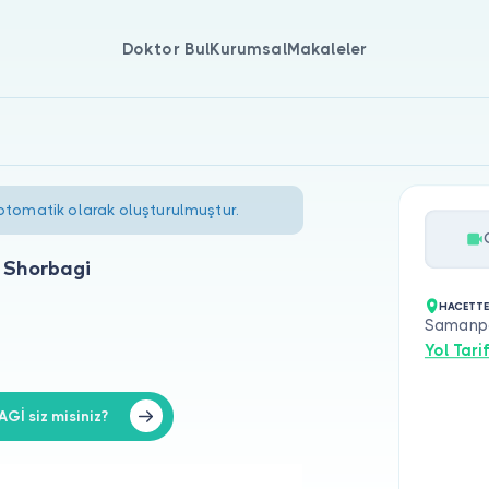
Doktor Bul
Kurumsal
Makaleler
 otomatik olarak oluşturulmuştur.
m Shorbagi
HACETTE
Samanpa
Yol Tarif
Gİ siz misiniz?