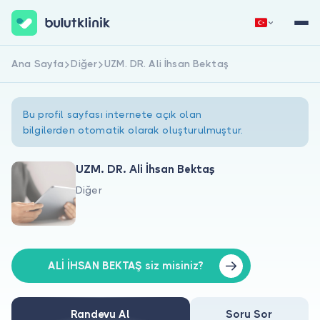
Ana Sayfa
Diğer
UZM. DR. Ali İhsan Bektaş
Hemen Kaydol
Giriş Yap
Bu profil sayfası internete açık olan
bilgilerden otomatik olarak oluşturulmuştur.
UZM. DR. Ali İhsan Bektaş
Diğer
Hakkımızda
Hastalar için
Doktorlar için
ALİ İHSAN BEKTAŞ siz misiniz?
Randevu Al
Soru Sor