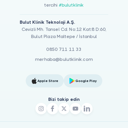
tercihi
#bulutklinik
Bulut Klinik Teknoloji A.Ş.
Cevizli Mh. Tansel Cd. No:12 Kat:8 D:60,
Bulut Plaza Maltepe / İstanbul
0850 711 11 33
merhaba@bulutklinik.com
Apple Store
Google Play
Bizi takip edin