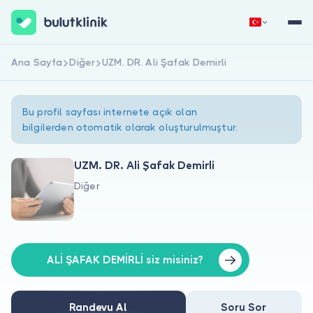
Ana Sayfa
Diğer
UZM. DR. Ali Şafak Demirli
Hemen Kaydol
Giriş Yap
Bu profil sayfası internete açık olan
bilgilerden otomatik olarak oluşturulmuştur.
UZM. DR. Ali Şafak Demirli
Diğer
Hakkımızda
Hastalar için
Doktorlar için
ALİ ŞAFAK DEMİRLİ siz misiniz?
Randevu Al
Soru Sor