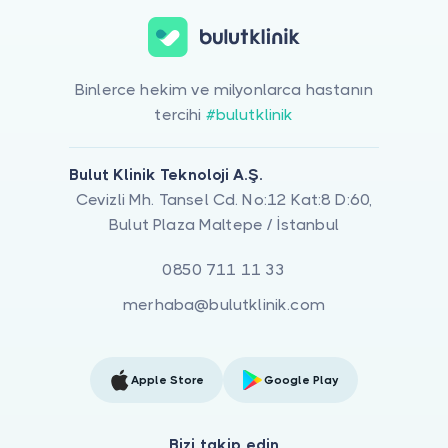
Binlerce hekim ve milyonlarca hastanın
tercihi
#bulutklinik
Bulut Klinik Teknoloji A.Ş.
Cevizli Mh. Tansel Cd. No:12 Kat:8 D:60,
Bulut Plaza Maltepe / İstanbul
0850 711 11 33
merhaba@bulutklinik.com
Apple Store
Google Play
Bizi takip edin