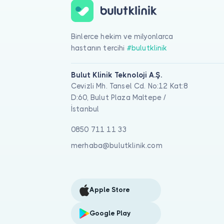
Binlerce hekim ve milyonlarca
hastanın tercihi
#bulutklinik
Bulut Klinik Teknoloji A.Ş.
Cevizli Mh. Tansel Cd. No:12 Kat:8
D:60, Bulut Plaza Maltepe /
İstanbul
0850 711 11 33
merhaba@bulutklinik.com
Apple Store
Google Play