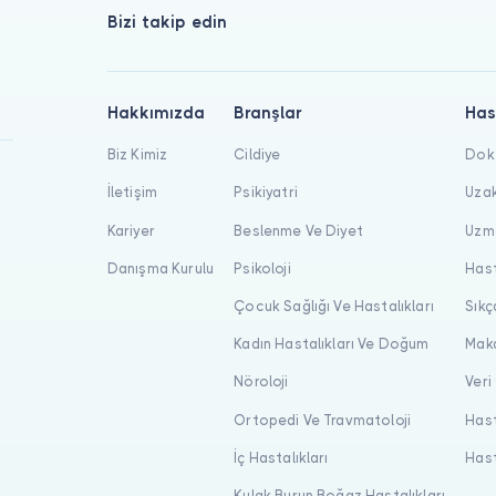
Bizi takip edin
Hakkımızda
Branşlar
Has
Biz Kimiz
Cildiye
Dokt
İletişim
Psikiyatri
Uzak
Kariyer
Beslenme Ve Diyet
Uzma
Danışma Kurulu
Psikoloji
Hast
Çocuk Sağlığı Ve Hastalıkları
Sıkç
Kadın Hastalıkları Ve Doğum
Maka
Nöroloji
Veri
Ortopedi Ve Travmatoloji
Hast
İç Hastalıkları
Hast
Kulak Burun Boğaz Hastalıkları