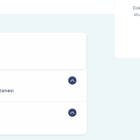
Dok
ol
tanesi