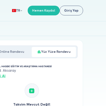
Hemen Kaydol
Giriş Yap
TR
Online Randevu
Yüz Yüze Randevu
L HASEKİ EĞİTİM VE ARAŞTIRMA HASTANESİ
d. Aksaray
i Al
Takvim Mevcut Değil!