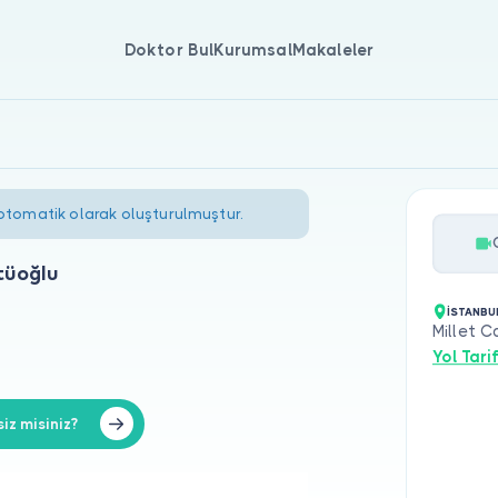
Doktor Bul
Kurumsal
Makaleler
 otomatik olarak oluşturulmuştur.
tüoğlu
İSTANBU
Millet C
Yol Tarif
z misiniz?