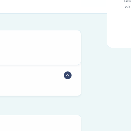
Dok
ol