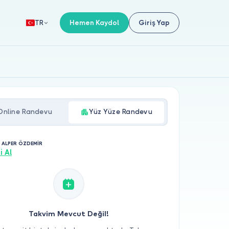
Hemen Kaydol
Giriş Yap
TR
Online Randevu
Yüz Yüze Randevu
. ALPER ÖZDEMİR
i Al
Takvim Mevcut Değil!