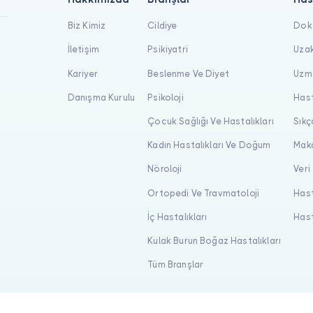
Biz Kimiz
Cildiye
Dokt
İletişim
Psikiyatri
Uzak
Kariyer
Beslenme Ve Diyet
Uzma
Danışma Kurulu
Psikoloji
Hast
Çocuk Sağlığı Ve Hastalıkları
Sıkç
Kadın Hastalıkları Ve Doğum
Maka
Nöroloji
Veri
Ortopedi Ve Travmatoloji
Hast
İç Hastalıkları
Hast
Kulak Burun Boğaz Hastalıkları
Tüm Branşlar