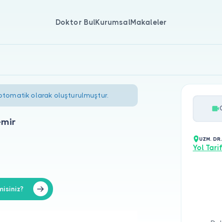
Doktor Bul
Kurumsal
Makaleler
 otomatik olarak oluşturulmuştur.
emir
UZM. DR
Yol Tarif
isiniz?