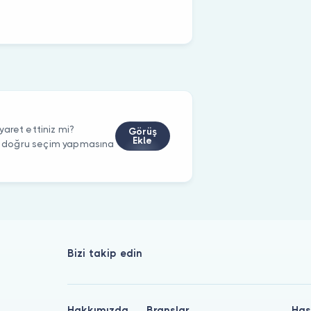
aret ettiniz mi?
Görüş
Ekle
rin doğru seçim yapmasına
Bizi takip edin
Hakkımızda
Branşlar
Has