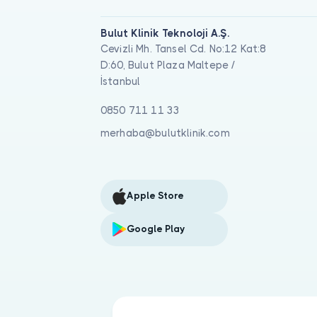
Bulut Klinik Teknoloji A.Ş.
Cevizli Mh. Tansel Cd. No:12 Kat:8
D:60, Bulut Plaza Maltepe /
İstanbul
0850 711 11 33
merhaba@bulutklinik.com
Apple Store
Google Play