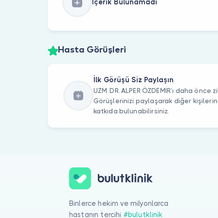
İçerik Bulunamadı
Hasta Görüşleri
İlk Görüşü Siz Paylaşın
UZM. DR. ALPER ÖZDEMİR’ı daha önce ziy
Görüşlerinizi paylaşarak diğer kişile
katkıda bulunabilirsiniz.
Binlerce hekim ve milyonlarca
hastanın tercihi
#bulutklinik