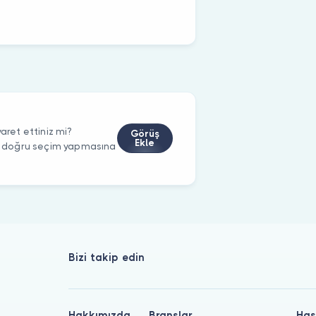
aret ettiniz mi?
Görüş
Ekle
rin doğru seçim yapmasına
Bizi takip edin
Hakkımızda
Branşlar
Has