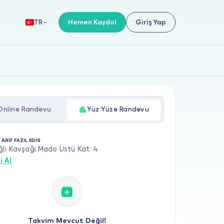
Hemen Kaydol
Giriş Yap
TR
Online Randevu
Yüz Yüze Randevu
 ARİF FAZIL EDİS
lı Kavşağı Mado Üstü Kat: 4
i Al
Takvim Mevcut Değil!