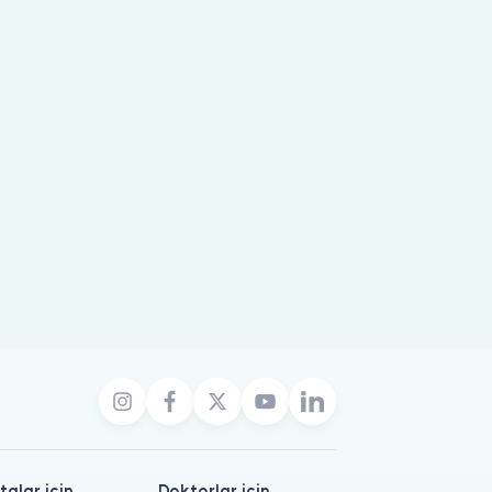
talar için
Doktorlar için