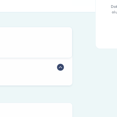
Dok
ol