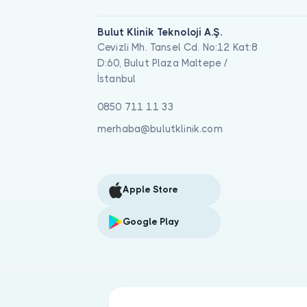
Bulut Klinik Teknoloji A.Ş.
Cevizli Mh. Tansel Cd. No:12 Kat:8
D:60, Bulut Plaza Maltepe /
İstanbul
0850 711 11 33
merhaba@bulutklinik.com
Apple Store
Google Play