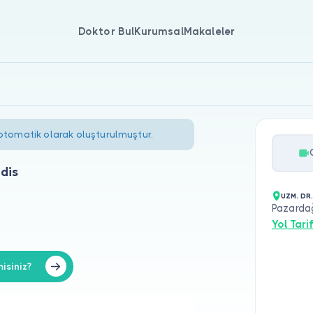
Doktor Bul
Kurumsal
Makaleler
 otomatik olarak oluşturulmuştur.
Edis
UZM. DR.
Pazardağ
Yol Tarif
misiniz?