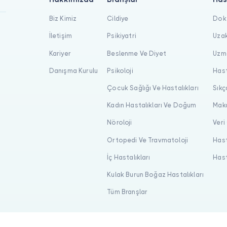
Biz Kimiz
Cildiye
Dokt
İletişim
Psikiyatri
Uzak
Kariyer
Beslenme Ve Diyet
Uzma
Danışma Kurulu
Psikoloji
Hast
Çocuk Sağlığı Ve Hastalıkları
Sıkç
Kadın Hastalıkları Ve Doğum
Maka
Nöroloji
Veri
Ortopedi Ve Travmatoloji
Hast
İç Hastalıkları
Hast
Kulak Burun Boğaz Hastalıkları
Tüm Branşlar