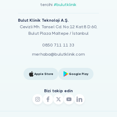
tercihi
#bulutklinik
Bulut Klinik Teknoloji A.Ş.
Cevizli Mh. Tansel Cd. No:12 Kat:8 D:60,
Bulut Plaza Maltepe / İstanbul
0850 711 11 33
merhaba@bulutklinik.com
Apple Store
Google Play
Bizi takip edin