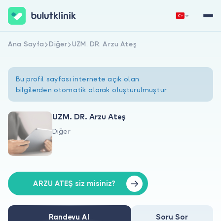
Ana Sayfa
Diğer
UZM. DR. Arzu Ateş
Hemen Kaydol
Giriş Yap
Bu profil sayfası internete açık olan
bilgilerden otomatik olarak oluşturulmuştur.
UZM. DR. Arzu Ateş
Diğer
Hakkımızda
Hastalar için
Doktorlar için
ARZU ATEŞ siz misiniz?
Randevu Al
Soru Sor