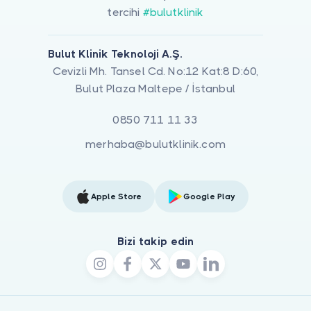
tercihi
#bulutklinik
Bulut Klinik Teknoloji A.Ş.
Cevizli Mh. Tansel Cd. No:12 Kat:8 D:60,
Bulut Plaza Maltepe / İstanbul
0850 711 11 33
merhaba@bulutklinik.com
Apple Store
Google Play
Bizi takip edin