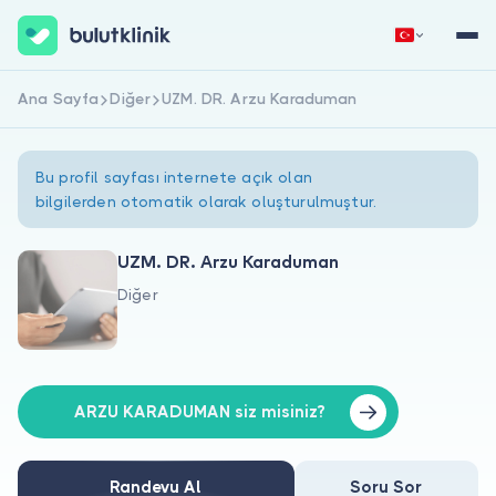
Ana Sayfa
Diğer
UZM. DR. Arzu Karaduman
Hemen Kaydol
Giriş Yap
Bu profil sayfası internete açık olan
bilgilerden otomatik olarak oluşturulmuştur.
UZM. DR. Arzu Karaduman
Diğer
Hakkımızda
Hastalar için
Doktorlar için
ARZU KARADUMAN siz misiniz?
Randevu Al
Soru Sor