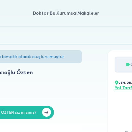
Doktor Bul
Kurumsal
Makaleler
 otomatik olarak oluşturulmuştur.
cıoğlu Özten
UZM. DR
Yol Tarif
ZTEN siz misiniz?