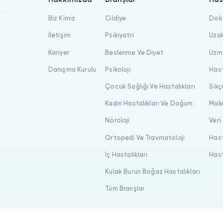
Biz Kimiz
Cildiye
Dokt
İletişim
Psikiyatri
Uzak
Kariyer
Beslenme Ve Diyet
Uzma
Danışma Kurulu
Psikoloji
Hast
Çocuk Sağlığı Ve Hastalıkları
Sıkç
Kadın Hastalıkları Ve Doğum
Maka
Nöroloji
Veri
Ortopedi Ve Travmatoloji
Hast
İç Hastalıkları
Hast
Kulak Burun Boğaz Hastalıkları
Tüm Branşlar