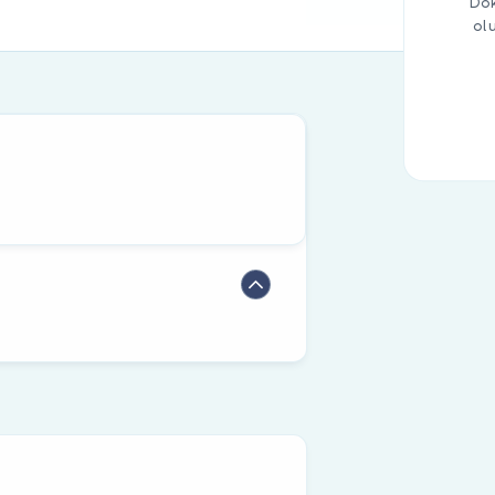
Dok
ol