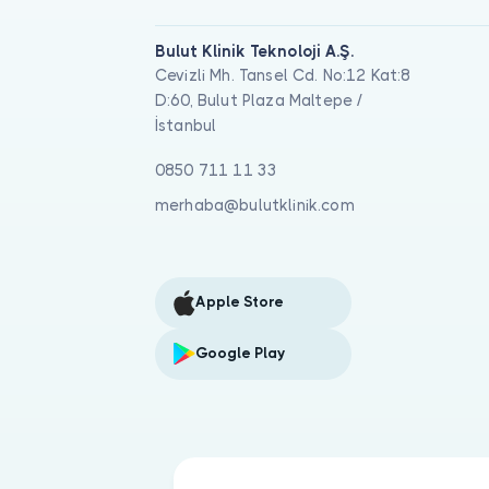
Bulut Klinik Teknoloji A.Ş.
Cevizli Mh. Tansel Cd. No:12 Kat:8
D:60, Bulut Plaza Maltepe /
İstanbul
0850 711 11 33
merhaba@bulutklinik.com
Apple Store
Google Play