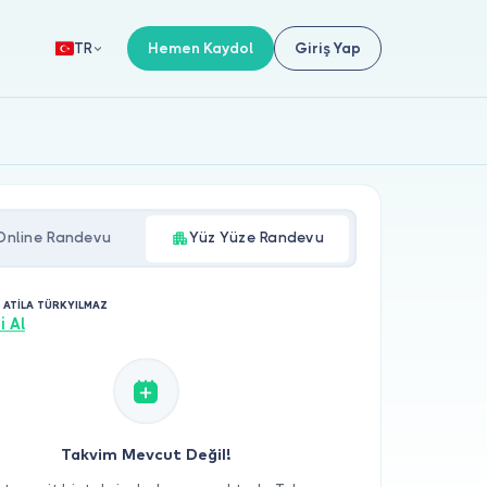
Hemen Kaydol
Giriş Yap
TR
Online Randevu
Yüz Yüze Randevu
. ATİLA TÜRKYILMAZ
i Al
Takvim Mevcut Değil!