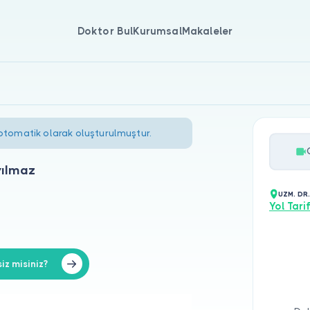
Doktor Bul
Kurumsal
Makaleler
 otomatik olarak oluşturulmuştur.
yılmaz
UZM. DR
Yol Tarif
z misiniz?