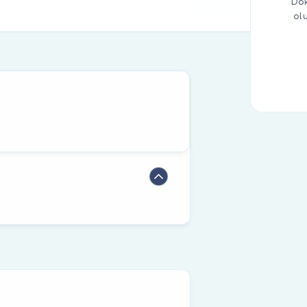
Dok
ol