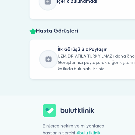
İçerik Bulunamadı
Hasta Görüşleri
İlk Görüşü Siz Paylaşın
UZM. DR. ATİLA TÜRKYILMAZ’ı daha önce 
Görüşlerinizi paylaşarak diğer kişile
katkıda bulunabilirsiniz.
Binlerce hekim ve milyonlarca
hastanın tercihi
#bulutklinik