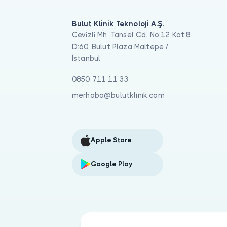
Bulut Klinik Teknoloji A.Ş.
Cevizli Mh. Tansel Cd. No:12 Kat:8
D:60, Bulut Plaza Maltepe /
İstanbul
0850 711 11 33
merhaba@bulutklinik.com
Apple Store
Google Play