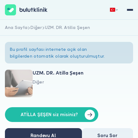
Ana Sayfa
Diğer
UZM. DR. Atilla Şeşen
Hemen Kaydol
Giriş Yap
Bu profil sayfası internete açık olan
bilgilerden otomatik olarak oluşturulmuştur.
UZM. DR. Atilla Şeşen
Diğer
Hakkımızda
Hastalar için
Doktorlar için
ATİLLA ŞEŞEN siz misiniz?
Randevu Al
Soru Sor