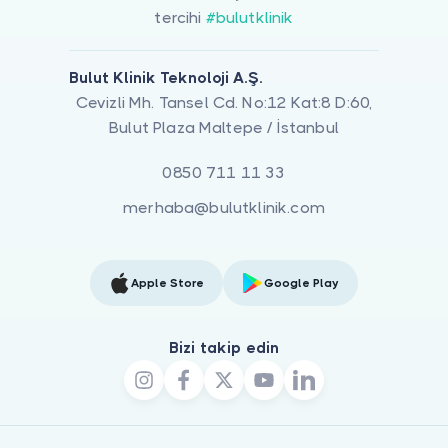
tercihi
#bulutklinik
Bulut Klinik Teknoloji A.Ş.
Cevizli Mh. Tansel Cd. No:12 Kat:8 D:60,
Bulut Plaza Maltepe / İstanbul
0850 711 11 33
merhaba@bulutklinik.com
Apple Store
Google Play
Bizi takip edin