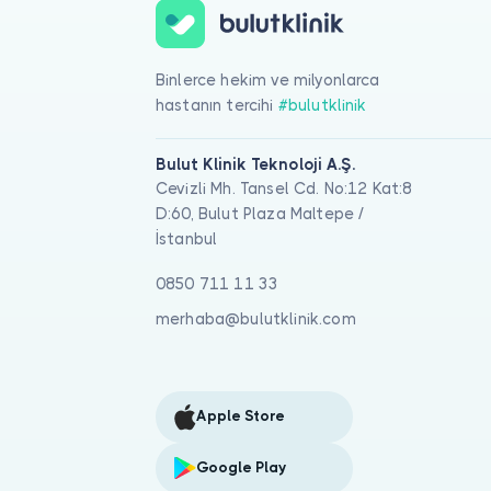
Binlerce hekim ve milyonlarca
hastanın tercihi
#bulutklinik
Bulut Klinik Teknoloji A.Ş.
Cevizli Mh. Tansel Cd. No:12 Kat:8
D:60, Bulut Plaza Maltepe /
İstanbul
0850 711 11 33
merhaba@bulutklinik.com
Apple Store
Google Play