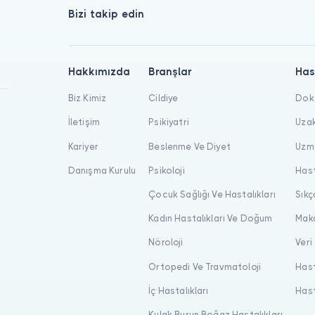
Bizi takip edin
Hakkımızda
Branşlar
Has
Biz Kimiz
Cildiye
Dokt
İletişim
Psikiyatri
Uzak
Kariyer
Beslenme Ve Diyet
Uzma
Danışma Kurulu
Psikoloji
Hast
Çocuk Sağlığı Ve Hastalıkları
Sıkç
Kadın Hastalıkları Ve Doğum
Maka
Nöroloji
Veri
Ortopedi Ve Travmatoloji
Hast
İç Hastalıkları
Hast
Kulak Burun Boğaz Hastalıkları