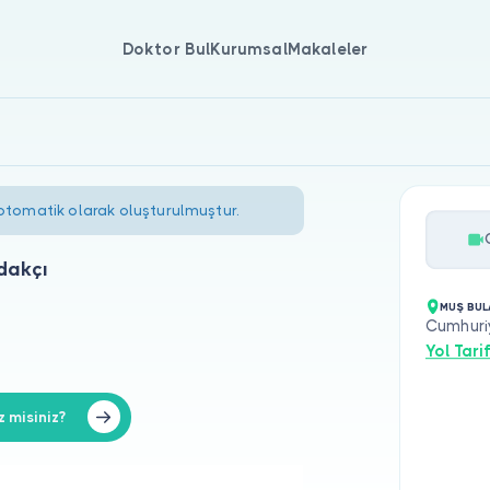
Doktor Bul
Kurumsal
Makaleler
 otomatik olarak oluşturulmuştur.
dakçı
MUŞ BUL
Cumhuri
Yol Tarif
 misiniz?