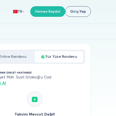
Hemen Kaydol
Giriş Yap
TR
Online Randevu
Yüz Yüze Randevu
ANIK DEVLET HASTANESİ
yet Mah. Suat İshakoğlu Cad.
i Al
Takvim Mevcut Değil!