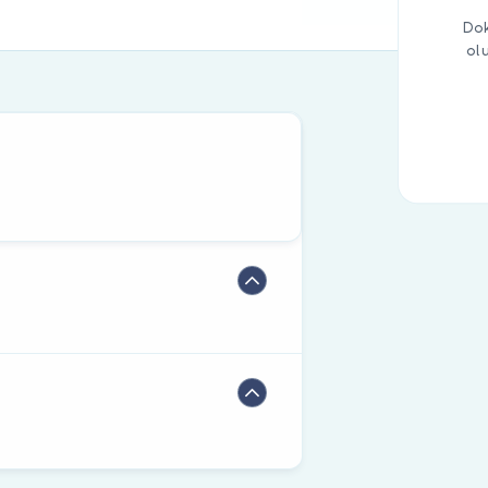
Dok
ol