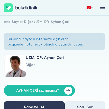
Ana Sayfa
Diğer
UZM. DR. Ayhan Çeri
Hemen Kaydol
Giriş Yap
Bu profil sayfası internete açık olan
bilgilerden otomatik olarak oluşturulmuştur.
UZM. DR. Ayhan Çeri
Diğer
Hakkımızda
Hastalar için
Doktorlar için
AYHAN ÇERİ siz misiniz?
Randevu Al
Soru Sor