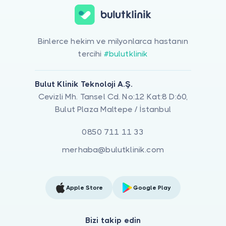
Binlerce hekim ve milyonlarca hastanın
tercihi
#bulutklinik
Bulut Klinik Teknoloji A.Ş.
Cevizli Mh. Tansel Cd. No:12 Kat:8 D:60,
Bulut Plaza Maltepe / İstanbul
0850 711 11 33
merhaba@bulutklinik.com
Apple Store
Google Play
Bizi takip edin