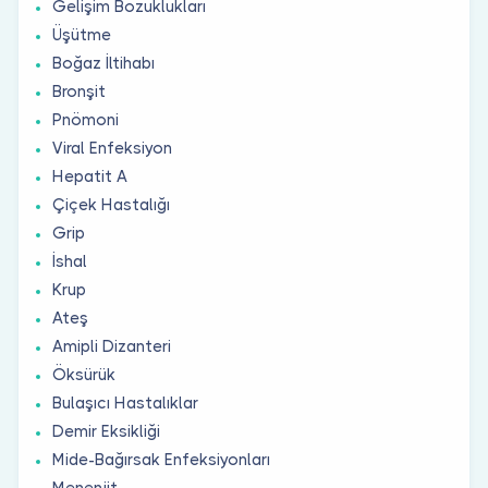
Gelişim Bozuklukları
Üşütme
Boğaz İltihabı
Bronşit
Pnömoni
Viral Enfeksiyon
Hepatit A
Çiçek Hastalığı
Grip
İshal
Krup
Ateş
Amipli Dizanteri
Öksürük
Bulaşıcı Hastalıklar
Demir Eksikliği
Mide-Bağırsak Enfeksiyonları
Menenjit