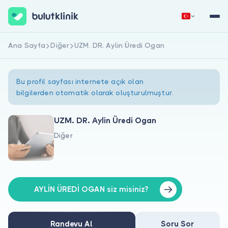
Ana Sayfa
Diğer
UZM. DR. Aylin Üredi Ogan
Hemen Kaydol
Giriş Yap
Bu profil sayfası internete açık olan
bilgilerden otomatik olarak oluşturulmuştur.
UZM. DR. Aylin Üredi Ogan
Diğer
Hakkımızda
Hastalar için
Doktorlar için
AYLİN ÜREDİ OGAN siz misiniz?
Randevu Al
Soru Sor