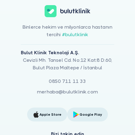
Binlerce hekim ve milyonlarca hastanın
tercihi
#bulutklinik
Bulut Klinik Teknoloji A.Ş.
Cevizli Mh. Tansel Cd. No:12 Kat:8 D:60,
Bulut Plaza Maltepe / İstanbul
0850 711 11 33
merhaba@bulutklinik.com
Apple Store
Google Play
Bizi takip edin