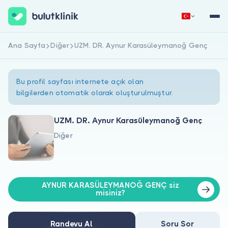
Ana Sayfa
Diğer
UZM. DR. Aynur Karasüleymanoğ Genç
Hemen Kaydol
Giriş Yap
Bu profil sayfası internete açık olan
bilgilerden otomatik olarak oluşturulmuştur.
UZM. DR. Aynur Karasüleymanoğ Genç
Diğer
Hakkımızda
Hastalar için
AYNUR KARASÜLEYMANOĞ GENÇ siz
Doktorlar için
misiniz?
Randevu Al
Soru Sor