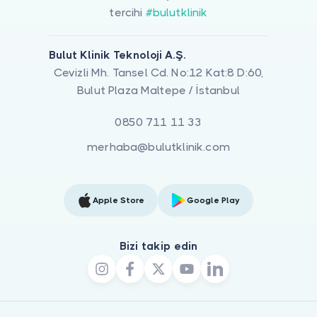
tercihi
#bulutklinik
Bulut Klinik Teknoloji A.Ş.
Cevizli Mh. Tansel Cd. No:12 Kat:8 D:60,
Bulut Plaza Maltepe / İstanbul
0850 711 11 33
merhaba@bulutklinik.com
Apple Store
Google Play
Bizi takip edin