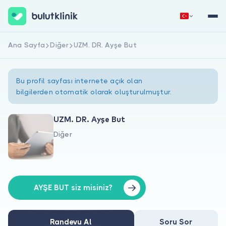
Ana Sayfa
Diğer
UZM. DR. Ayşe But
Hemen Kaydol
Giriş Yap
Bu profil sayfası internete açık olan
bilgilerden otomatik olarak oluşturulmuştur.
UZM. DR. Ayşe But
Diğer
Hakkımızda
Hastalar için
Doktorlar için
AYŞE BUT siz misiniz?
Randevu Al
Soru Sor