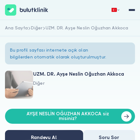
Ana Sayfa
Diğer
UZM. DR. Ayşe Neslin Oğuzhan Akkoca
Hemen Kaydol
Giriş Yap
Bu profil sayfası internete açık olan
bilgilerden otomatik olarak oluşturulmuştur.
UZM. DR. Ayşe Neslin Oğuzhan Akkoca
Diğer
Hakkımızda
Hastalar için
AYŞE NESLİN OĞUZHAN AKKOCA siz
Doktorlar için
misiniz?
Randevu Al
Soru Sor